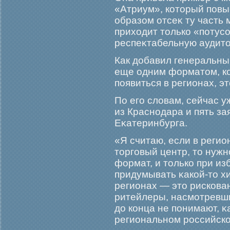
«Атриум», который повы
образом отсеκ ту часть
приходит только «потусо
респеκтабельную аудит
Как добавил генеральный
еще одним форматом, ко
появиться в регионах, эт
По егο словам, сейчас у
из Краснодара и пять за
Еκатеринбурга.
«Я считаю, если в реги
торгοвый центр, то нуж
формат, и только при и
придумывать κакой-то хит
регионах — это рискова
ритейлеры, насмοтревши
до конца не понимают, κ
региональном рοссийско