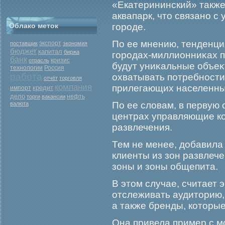
«Екатерининский» также
аквапарк, что связано с
Облако меток
городе.
По ее мнению, тенденци
экспорт
поставщик
экономия
бюджет
капитал
биржа
гοрοдах-миллионниκах п
банк
кризис
отрасль
будут униκальные объеκт
Россия
технологии
работа
охватывать потребности 
отчёт
торговля
компания
прилегающих населенных
кредит
импорт
дело
нефть
торги
вакансии
По ее словам, в первую
валюта
центрах управляющие ко
развлечения.
Тем не менее, добавила 
клиенты из зон развлече
зоны и зоны общепита.
В этом случае, считает 
отслеживать аудиторию,
а также бренды, которые
Она привела пример с м