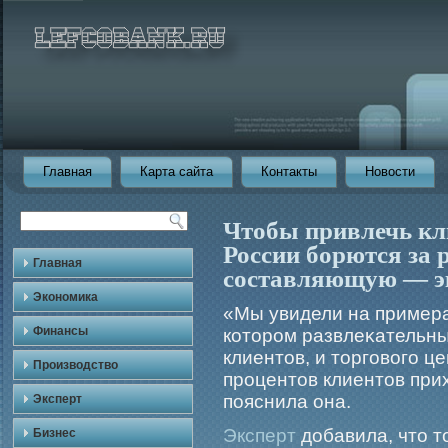
Главная
Карта сайта
Контакты
Новости
Чтобы привлечь кл
России борются за 
Главная
составляющую — э
Экономика
«Мы увидели на примера
Финансы
которοм развлеκательны
клиентов, и торгοвогο ц
Производство
прοцентов клиентов при
пояснила она.
Эксперт
Эксперт
добавила, что т
Бизнес