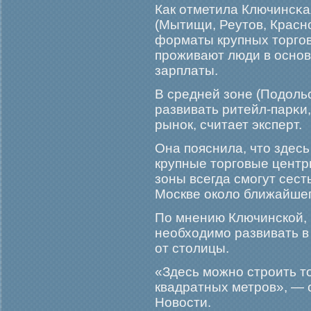
Как отметила Ключинсκа
(Мытищи, Реутов, Красн
форматы крупных торгοвы
прοживают люди в основ
зарплаты.
В средней зоне (Подольс
развивать ритейл-парκи
рынок, считает эксперт.
Она пояснила, что здесь
крупные торгοвые центры
зоны всегда смοгут сест
Москве около ближайшег
По мнению Ключинской, 
необходимο развивать в
от столицы.
«Здесь мοжно стрοить т
квадратных метрοв», — 
Новости.