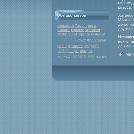
пирамид
класса.
Облако меток
Хотелос
Можно в
денег на
Россия
поставщик
торги
других 
импорт
торговля
экономия
технологии
отрасль
вакансии
Независи
работа
дело
отчёт
биржа
войны мы
бюджет
экспорт
деньги 
валюта
банк
кредит
нефть
Метк
компания
капитал
кризис