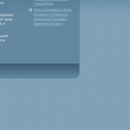
гο
«ЧерриТур»
Олег Кондрашов лично
проверит готовность
зарплат.
от всех
дорожной техники к
я и
зимнему периоду
льной
эти