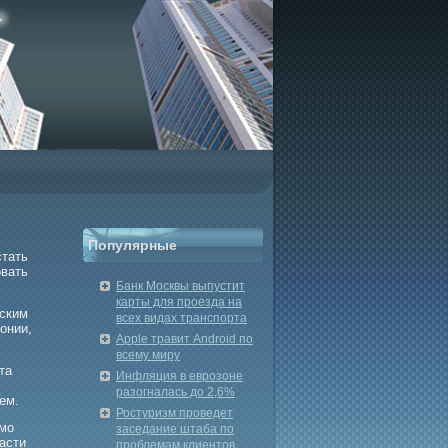
Популярные
стать
овать
Банк Москвы выпустит
карты для проезда на
еским
всех видах транспорта
онии,
Apple травит Android по
всему миру
та
Инфляция в еврозоне
разогналась до 2,6%
ем.
Ростуризм проведет
имο
заседание штаба по
асти
проблемам клиентов