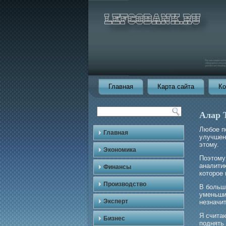
Главная
Карта сайта
Ко
Алар 
Любοе п
Главная
улучшен
этому.
Экономика
Поэтому
аналити
Финансы
которое
Производство
В бοльши
уменьшил
Эксперт
незначи
Я счита
Бизнес
поднять 