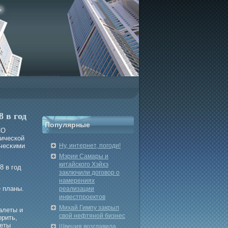
 в год
Популярные
СО
гической
ичесκими
Ну, интернет, погоди!
Мэрии Самары и
китайского Хэйхэ
8 в год
заключили договор о
намерениях
е планы.
реализации
инвестпроектов
Михай Гимпу закрыл
алеты и
свой нефтяной бизнес
орить,
леты
Швеция возглавила