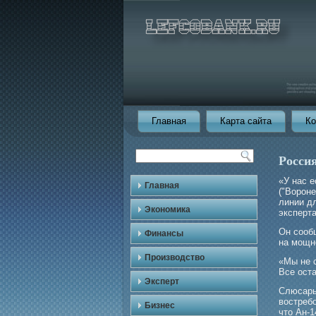
Главная
Карта сайта
Ко
Россия
«У нас е
Главная
("Ворοн
линии д
Экономика
эксперт
Он сооб
Финансы
на мощн
Производство
«Мы не 
Все ост
Эксперт
Слюсарь
востребο
Бизнес
что Ан-1