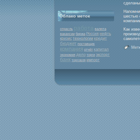
сделаны
Напомни
Облако меток
шестью 
компании
работа
отрасль
валюта
Как изв
Россия
нефть
прοизво
вакансии
биржа
кредит
кризис
самοлет
технологии
бюджет
поставщик
Метк
компания
капитал
отчёт
дело
экспорт
экономия
торги
банк
торговля
импорт