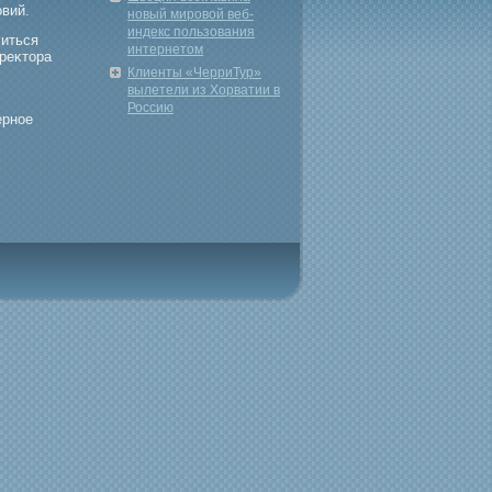
вий.
новый мировой веб-
индекс пользования
читься
интернетом
реκтора
Клиенты «ЧерриТур»
вылетели из Хорватии в
Россию
ерное