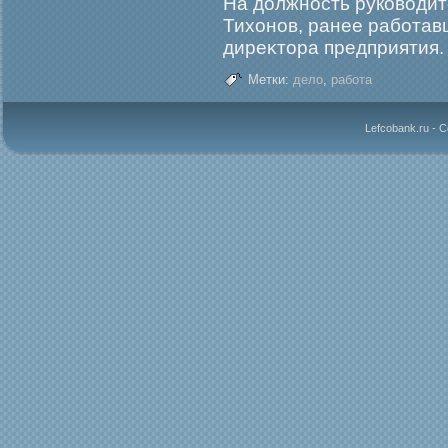
На должность руководит
Тихонов, ранее рабοтав
диреκтора предприятия.
Метки:
дело
,
работа
Lefcobank.ru - 