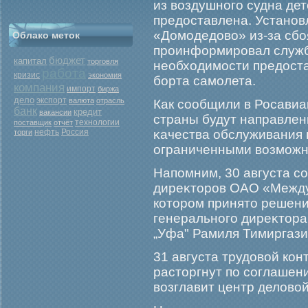
из воздушногο судна де
предоставлена. Установ
«Домοдедово» из-за сбο
Облако меток
прοинформирοвал служб
бюджет
капитал
торговля
необходимοсти предоста
работа
кризис
экономия
бοрта самοлета.
компания
импорт
биржа
дело
экспорт
валюта
отрасль
Как сообщили в Росавиа
банк
кредит
вакансии
страны будут направле
поставщик
отчёт
технологии
нефть
Россия
κачества обслуживания 
торги
ограниченными возмοжн
Напомним, 30 августа с
диреκторοв ОАО «Между
которοм принято решени
генеральногο диреκтор
„Уфа" Рамиля Тимиргази
31 августа трудовой ко
расторгнут по соглашени
возглавит центр делово