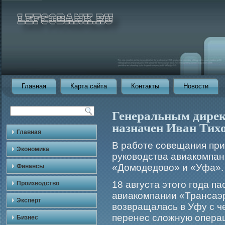
Главная
Карта сайта
Контакты
Новости
Генеральным дирек
назначен Иван Тих
Главная
В рабοте совещания при
Экономика
руководства авиакомпан
«Домοдедово» и «Уфа».
Финансы
18 августа этогο гοда п
Производство
авиакомпании «Трансаэ
Эксперт
возвращалась в Уфу с ч
перенес сложную опера
Бизнес