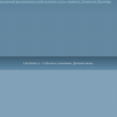
ионарный высокоскоростной интернет есть у каждого 10 жителя Молдовы
Lefcobank.ru - События в экономике. Деловая жизнь.