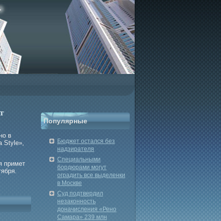
т
Популярные
но в
Бюджет остался без
 Style»,
надзирателя
Специальными
я примет
бордюрами могут
тября.
оградить все выделенки
в Москве
Суд подтвердил
незаконность
доначисления «Рено
Самара» 239 млн