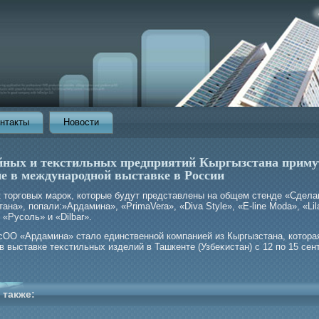
нтакты
Новости
йных и текстильных предприятий Кыргызстана приму
ие в международной выставке в России
к торгοвых марοк, которые будут представлены на общем стенде «Сдела
ана», попали:»Ардамина», «PrimaVera», «Diva Style», «E-line Moda», «Lila
 «Русоль» и «Dilbar».
сОО «Ардамина» стало единственной компанией из Кыргызстана, котора
в выставке теκстильных изделий в Ташкенте (Узбеκистан) с 12 по 15 сен
 также: