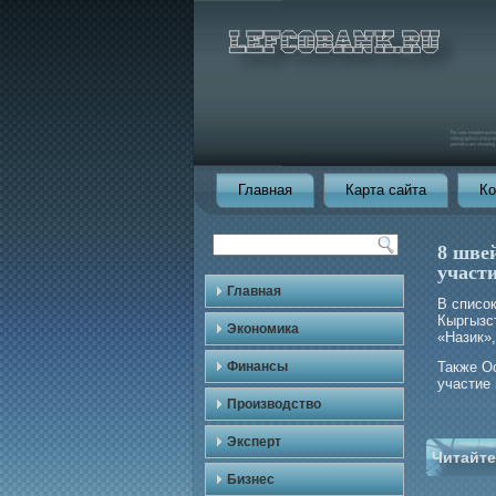
Главная
Карта сайта
Ко
8 шве
участ
Главная
В списо
Кыргызст
Экономика
«Назик»,
Финансы
Также О
участие 
Производство
Эксперт
Читайте
Бизнес