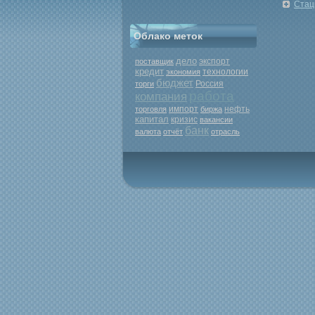
Стац
Облако меток
дело
экспорт
поставщик
кредит
экономия
технологии
бюджет
Россия
торги
работа
компания
нефть
торговля
импорт
биржа
капитал
кризис
вакансии
банк
валюта
отчёт
отрасль