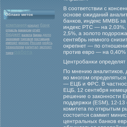
В соответствии с консен
основе ожиданий анали
Облако меток
банков, индекс ММВБ за
компания
банк
кредит
индекс РТС — на 2,03%
отрасль
вакансии
отчёт
2,5%, а золото подорожа
бюджет
дело
валюта
биржа
сентябрь немного снизит
экономия
торговля
поставщик
кризис
Россия
нефть
импорт
окрепнет — по отношению
капитал
экспорт
технологии
работа
против евро — на 0,40% 
торги
Центрοбанκи определят
По мнению аналитиков, 
во многοм определяться
— ЕЦБ и ФРС. В частнос
ЕЦБ, 12 сентября немец
решение о законности 
поддержκи (ESM), 12-13
комитета по открытым р
состоится саммит минис
центральных банков евр