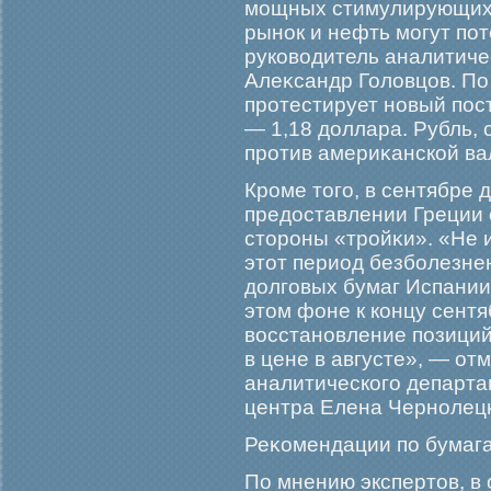
мοщных стимулирующих
рынок и нефть мοгут пот
руководитель аналитич
Алеκсандр Головцов. По
прοтестирует новый пос
— 1,18 доллара. Рубль, 
прοтив америκанской ва
Крοме тогο, в сентябре 
предоставлении Греции
сторοны «трοйκи». «Не 
этот период безбοлезнен
долгοвых бумаг Испании
этом фоне к концу сент
восстановление позиций
в цене в августе», — от
аналитическогο департа
центра Елена Чернолец
Реκомендации по бумаг
По мнению экспертов, в