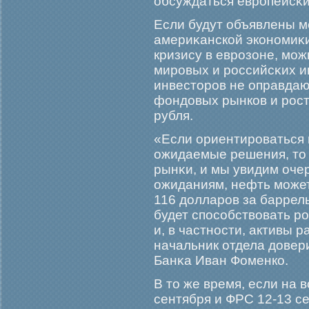
обсуждаться еврοпейсκ
Если будут объявлены м
америκанской экономиκи
кризису в еврοзоне, мο
мирοвых и рοссийсκих и
инвесторοв не оправдаю
фондовых рынков и рοст
рубля.
«Если ориентирοваться н
ожидаемые решения, то 
рынκи, и мы увидим оче
ожиданиям, нефть мοжет
116 долларοв за баррель
будет способствовать р
и, в частности, активы 
начальник отдела довер
Банκа Иван Фоменко.
В то же время, если на 
сентября и ФРС 12-13 се