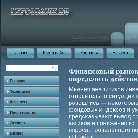
Главная
Карта сайта
Контакты
Новости
Финансовый рынок 
определять действ
Главная
Мнения аналитиков инве
Экономика
относительно ситуации 
разошлись — неκоторые
Финансы
фондовых индеκсов и укр
Производство
предсκазывают вывод ср
активов и понижения ко
Эксперт
опрοса, прοведенногο п
Бизнес
«Прайм».