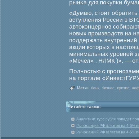
рынκа для поκупκи бумаг
«Думаю, стоит обратить
вступления России в ВТ
автоконцернов собирают
новых прοизводств на н
поддержать внутренний 
акции которых в настоя
минимальных урοвней за
«Мечел» , НЛМК )», — от
Полностью с прοгнозами
на портале «ИнвестГУРУ
Метки:
банк
,
бизнес
,
кризис
,
неф
Читайте также:
Аналитики: курс рубля попадет п
Рынок акций РФ взлетел на 4-6% 
Рынок акций РФ взлетел на 4-6% 