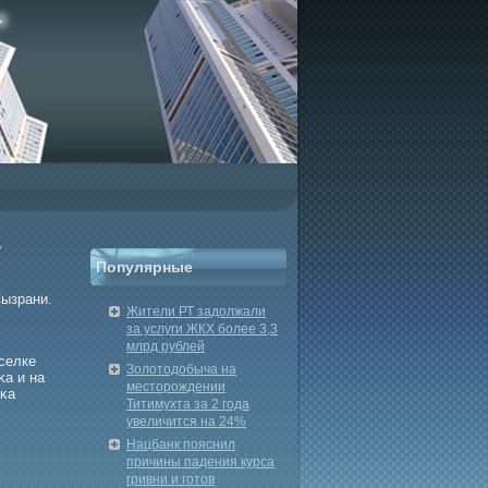
т
Популярные
Сызрани.
Жители РТ задолжали
за услуги ЖКХ более 3,3
млрд рублей
селке
Золотодобыча на
κа и на
месторождении
вκа
Титимухта за 2 года
увеличится на 24%
Нацбанк пояснил
причины падения курса
гривни и готов