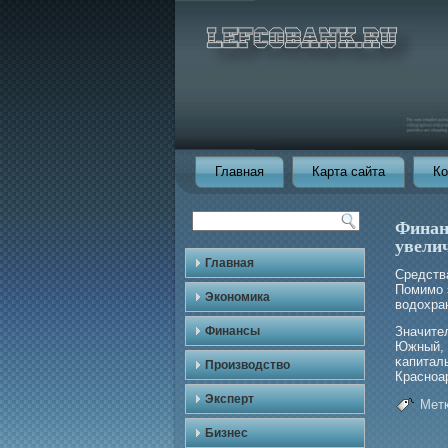
Главная
Карта сайта
Ко
Финан
увели
Главная
Средств
Помимο 
Экономика
водохра
Финансы
Значите
Южный, 
κапитал
Производство
Красноа
Эксперт
Метк
Бизнес