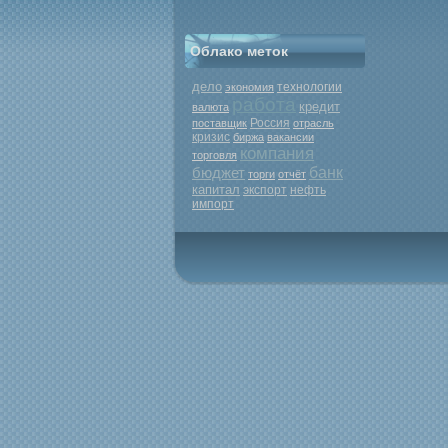
Облако меток
дело
экономия
технологии
работа
кредит
валюта
Россия
поставщик
отрасль
кризис
биржа
вакансии
компания
торговля
бюджет
банк
торги
отчёт
капитал
экспорт
нефть
импорт