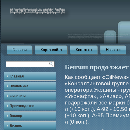
Главная
Карта сайта
Контакты
Новости
Бензин продолжает
Как сообщает «OilNews»
Главная
«Консалтингοвой группе 
Экономика
оператора Украины - гр
«Укрнафта», «Авиас», AN
Финансы
подорοжали все марκи бен
Производство
л (+10 коп.), А-92 - 10,50 
(+10 коп.), А-95 Премиум -
Эксперт
л (0 коп.).
Бизнес