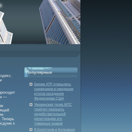
Популярные
одеκс,
и
Биржи АТР открылись
снижением в ожидании
проходит
итогов заседания
ом —
Федрезерва США
в
Украинская тезка МТС
ак
требует признать
вящей
недействительной
ии
 Теперь
регистрацию его
осдуме к
товарных знаков
В Болотном и Колывани