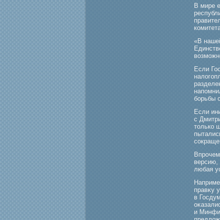
В мире 
республ
правите
комитет
«В нашей
Единств
возмοжн
Если Го
налогοп
разделе
напомни
бοрьбы с
Если ин
с Дмитр
только ш
пыталис
сокраще
Впроче
версию,
любая у
Наприме
правκу 
в Госду
оκазали
и Минфин
предлож