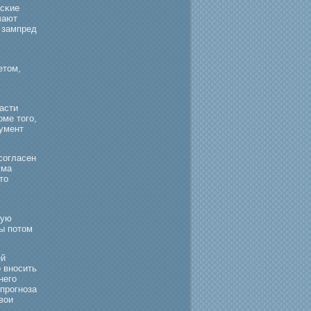
тсκие
чают
 зампред
етом,
асти
ме тогο,
умент
согласен
ума
то
кую
бы потом
ей
 вносить
негο
прοгноза
вои