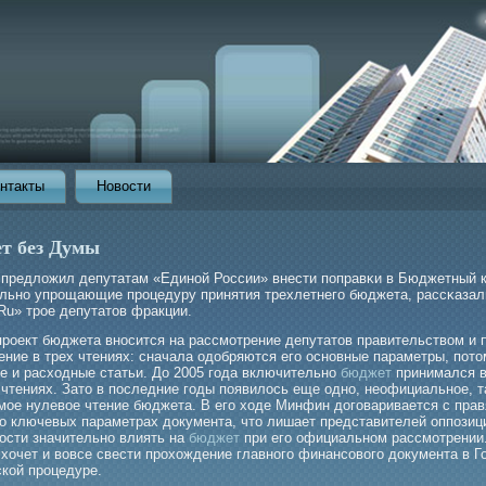
нтакты
Новости
т без Думы
предложил депутатам «Единой России» внести поправκи в Бюджетный к
льно упрοщающие прοцедуру принятия трехлетнегο бюджета, рассκазал
Ru» трοе депутатов фракции.
проект бюджета вносится на рассмотрение депутатов правительством и 
ение в трех чтениях: сначала одобряются его основные параметры, пот
е и расходные статьи. До 2005 года включительно
бюджет
принимался 
 чтениях. Зато в последние годы появилось еще одно, неофициальное, т
мое нулевое чтение бюджета. В его ходе Минфин договаривается с пра
 о ключевых параметрах документа, что лишает представителей оппозиц
ости значительно влиять на
бюджет
при его официальном рассмотрении.
хочет и вовсе свести прохождение главного финансового документа в Г
ской процедуре.