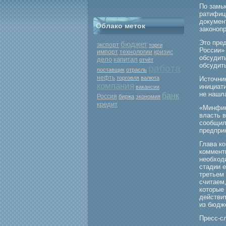
По замы
ратифиц
документ
Облако меток
законопр
Это пре
бюджет
экспорт
торги
России»
кризис
импорт
технологии
обсудит
дело
капитал
отчёт
обсудит
работа
поставщик
отрасль
нефть
торговля
валюта
Источник
компания
инициат
вакансии
не нашл
банк
Россия
биржа
экономия
кредит
«Минфин
власть 
сообщил
предпри
Глава к
комменти
необход
стадии 
третьем
считаем
которые
действи
из бюдж
Пресс-с