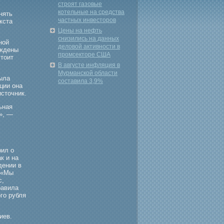
строят газовые
котельные на средства
нять
частных инвесторов
кста
Цены на нефть
снизились на данных
ной
деловой активности в
уждены
промсекторе США
стоит
В августе инфляция в
Мурманской области
была
составила 3,9%
ции она
сточник.
ьная
», —
рил о
к и на
дении в
 «Мы
с,
равила
гο рубля
иев.