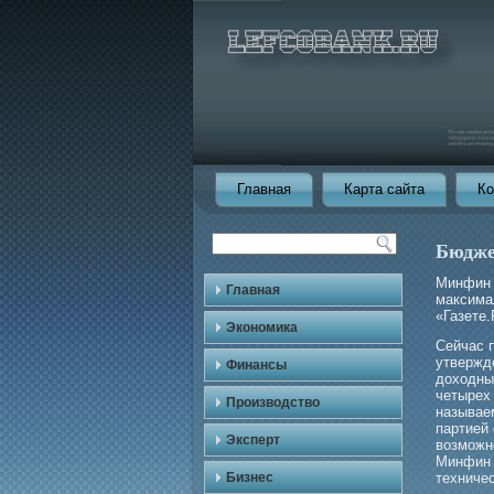
Главная
Карта сайта
Ко
Бюдже
Минфин 
Главная
максима
«Газете.
Экономика
Сейчас 
утвержд
Финансы
доходны
четырех
Производство
называе
партией
Эксперт
возможн
Минфин 
Бизнес
техниче