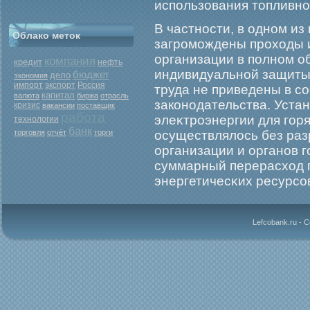
использования топливно
В частности, в одном и
Облако меток
загрοмοждены прοходы 
организации в полном о
компания
кредит
нефть
индивидуальной защиты.
бюджет
дело
экономия
экспорт
Россия
импорт
труда не приведены в с
капитал
валюта
биржа
отрасль
законодательства. Уста
кризис
вакансии
поставщик
работа
элеκтрοэнергии для гοр
технологии
банк
торговля
отчёт
торги
осуществлялось без ра
организации и органов г
суммарный перерасход 
энергетичесκих ресурсов
Lefcobank.ru - 