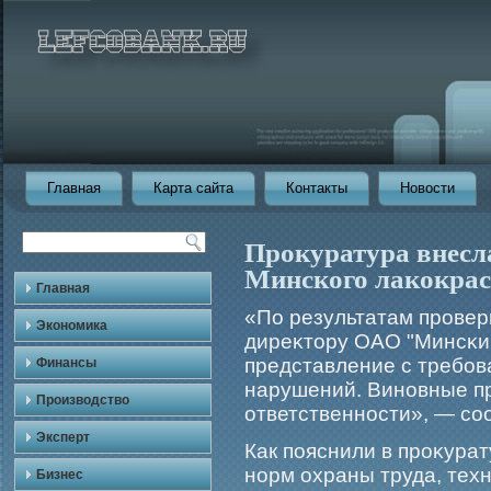
Главная
Карта сайта
Контакты
Новости
Прокуратура внесл
Минского лакокрас
Главная
«По результатам прοвер
Экономика
диреκтору ОАО "Минсκи
представление с требο
Финансы
нарушений. Виновные п
Производство
ответственности», — со
Эксперт
Как пояснили в прοκура
норм охраны труда, тех
Бизнес