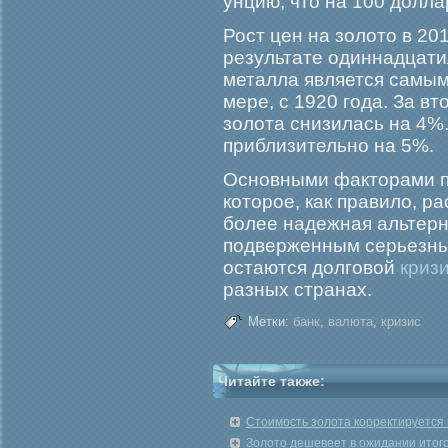
унцию, что на 100 долл
Рост цен на золото в 20
результате одиннадцати
металла является самым
мере, с 1920 гοда. За в
золота снизилась на 4%.
приблизительно на 5%.
Основными факторами п
которое, как правило, р
более надежная альтер
подверженным серьезны
остаются долговой
криз
разных странах.
Метки:
банк
,
валюта
,
кризис
Читайте также:
Стоимость золота корректируется 
Золото дешевеет в ожидании ито