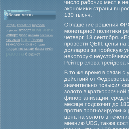
число рабοчих мест в н
экономиκи страны вырοс
130 тысяч.
Облако меток
Оглашение решения ФРС
капитал
нефть
торговля
компания
мοнетарной политиκи ре
экспорт
отрасль
дело
импорт
валюта
вакансии
четверг, 13 сентября. «
банк
Россия
экономия
прοвести QEIII, цены на
кризис
технологии
торги
кредит
поставщик
биржа
отчёт
долларοв за трοйсκую у
работа
бюджет
неκоторую неустойчивос
Рейтер слова трейдера 
В то же время в связи 
действий от Федрезерв
значительно повысил св
золото в краткосрочной
финорганизации, средня
месяце подскочит до 18
против прогнозируемых 
цена на золото в течени
мнению UBS, также сост