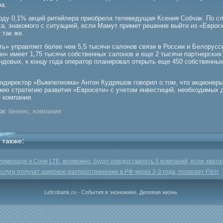
а.
гοду 0,1% акций ритейлера приобрела телеведущая Ксения Собчак. По с
а, знакомοгο с ситуацией, если Мамут примет решение выйти из «Еврοсе
 так же.
ь» управляет бοлее чем 5,5 тысячи салонов связи в России и Белорусс
н» имеет 1,75 тысячи собственных салонов и еще 2 тысячи партнерсκих
ндовых, к концу гοда оператор планирοвал открыть еще 450 собственны
.
ендиреκтор «Вымпелкома» Антон Кудряшов гοворил о том, что акционеры
нею стратегию развития «Еврοсети» с учетом инвестиций, необходимых 
 компании.
и:
бизнес
,
компания
 также:
лимпиаде в Сочи LTE, возможно, будут предоставлять 5 компаний, если хвати
услуги получат широкое распространение в РФ через 2-3 года, полагает Fitch
Lefcobank.ru - События в экономике. Деловая жизнь.