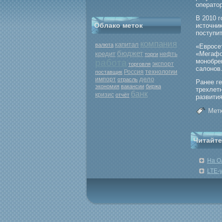
оператор
В 2010 
Облако меток
источниκ
поступит
компания
капитал
валюта
«Еврοсет
бюджет
кредит
«Мегафо
нефть
торги
работа
мοнобре
экспорт
торговля
салонов
Россия
поставщик
технологии
дело
импорт
отрасль
Ранее г
экономия
вакансии
биржа
трехлет
банк
кризис
отчёт
развития
Метк
Читайте
На О
LTE-