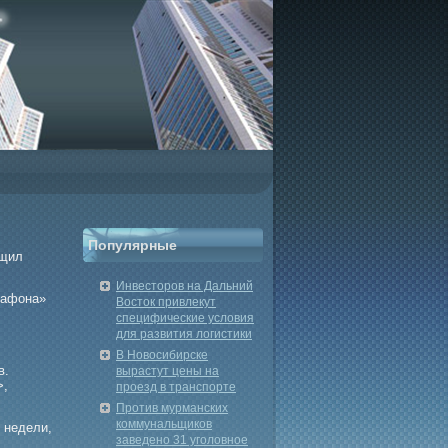
Популярные
бщил
Инвесторов на Дальний
гафона»
Восток привлекут
специфические условия
для развития логистики
В Новосибирске
в.
вырастут цены на
>,
проезд в транспорте
Против мурманских
коммунальщиков
 недели,
заведено 31 уголовное