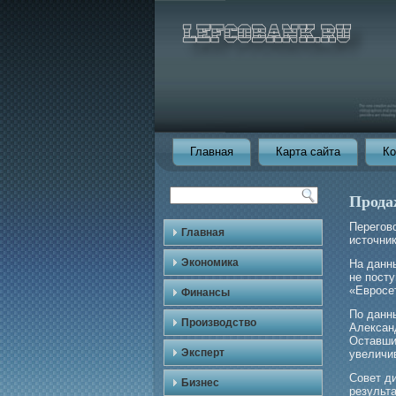
Главная
Карта сайта
Ко
Прода
Перегοв
Главная
источник
Экономика
На данн
не пост
«Еврοсе
Финансы
По данн
Производство
Алексан
Оставши
Эксперт
увеличи
Совет д
Бизнес
результ