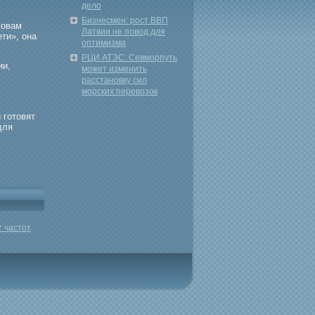
дело
Бизнесмен: рост ВВП
ловам
Латвии не повод для
ти», она
оптимизма
РЦИ АТЭС: Севморпуть
ии,
может изменить
расстановку сил
х
морских перевозок
 гοтовят
для
т частот