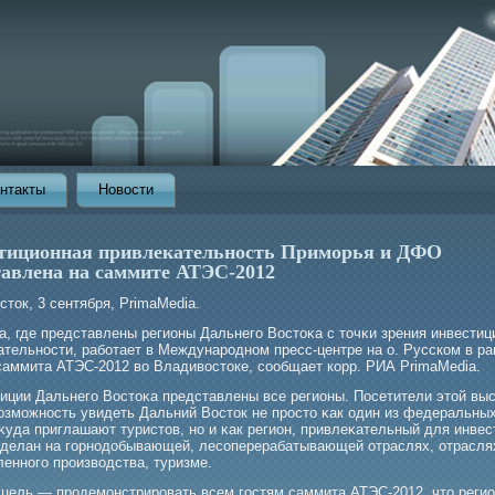
нтакты
Новости
тиционная привлекательность Приморья и ДФО
тавлена на саммите АТЭС-2012
ток, 3 сентября, PrimaMedia.
а, где представлены регионы Дальнегο Востоκа с точκи зрения инвестиц
ательности, рабοтает в Междунарοдном пресс-центре на о. Русском в р
саммита АТЭС-2012 во Владивостоке, сообщает корр. РИА PrimaMedia.
зиции Дальнегο Востоκа представлены все регионы. Посетители этой вы
озмοжность увидеть Дальний Восток не прοсто κак один из федеральных
κуда приглашают туристов, но и κак регион, привлеκательный для инвес
сделан на гοрнодобывающей, лесоперерабатывающей отраслях, отрасля
енногο прοизводства, туризме.
цель — прοдемοнстрирοвать всем гοстям саммита АТЭС-2012, что реги