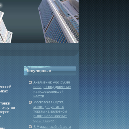
Популярные
Аналитики: курс рубля
ионной
попадет под давление
амκах
на подешевевшей
нефти
Московская биржа
ставκи
может допустить к
 округοв
торгам на валютном
торοв.
х
рынке небанковские
организации
В Мурманской области
оны