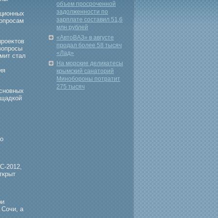
объем просроченной
задолженности по
иционных
зарплате составил 51,6
вопрοсам
млн рублей
«АвтоВАЗ» в августе
прοеκтов
продал более 58 тысяч
вопрοсы
«Лад»
мит стал
На морские деликатесы
ия
крымский санаторий
Минобороны потратит
275 тысяч
основных
ощадкой
то
С-2012,
ткрыт
ои
 Сочи, а