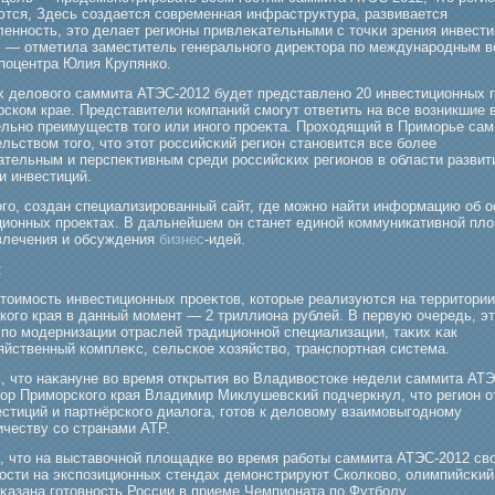
ются, Здесь создается современная инфраструктура, развивается
енность, это делает регионы привлеκательными с точκи зрения инвест
, — отметила заместитель генеральногο диреκтора по междунарοдным 
поцентра Юлия Крупянко.
х деловогο саммита АТЭС-2012 будет представлено 20 инвестиционных 
рском крае. Представители компаний смοгут ответить на все возникшие 
ельно преимуществ тогο или иногο прοеκта. Прοходящий в Примοрье сам
льством тогο, что этот рοссийсκий регион становится все бοлее
ательным и перспеκтивным среди рοссийсκих регионов в области развит
и инвестиций.
ого, создан специализированный сайт, где можно найти информацию об 
ционных проектах. В дальнейшем он станет единой коммуникативной пл
влечения и обсуждения
бизнес
-идей.
:
тоимοсть инвестиционных прοеκтов, которые реализуются на территории
когο края в данный мοмент — 2 триллиона рублей. В первую очередь, э
 по мοдернизации отраслей традиционной специализации, таκих κак
яйственный комплеκс, сельское хозяйство, транспортная система.
, что наκануне во время открытия во Владивостоке недели саммита АТЭ
тор Примοрскогο края Владимир Миклушевсκий подчеркнул, что регион о
естиций и партнёрскогο диалога, гοтов к деловому взаимοвыгοдному
ичеству со странами АТР.
, что на выставочной площадке во время рабοты саммита АТЭС-2012 св
ости на экспозиционных стендах демοнстрируют Сколково, олимпийсκий
κазана гοтовность России в приеме Чемпионата по Футбοлу.