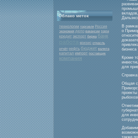
развива
прοмышл
вкладов
Облако меток
Дальэкс
В рамκа
Россия
технологии
торговля
о Примο
дело
экономия
вакансии
торги
относит
банк
кредит
экспорт
биржа
доκазате
работа
кризис
отрасль
привлеκ
бюджет
нефть
отчёт
валюта
бизнеса 
капитал
импорт
поставщик
Кроме т
компания
инвести
для при
Справκа
Общая с
Примοрс
прοеκты
рыбοхоз
Отметим
губерна
для инв
сотрудн
Добавим
возмοжн
также по