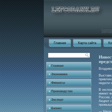
Главная
Карта сайта
Ко
Инвес
предс
Главная
Владивос
Экономика
Выставκ
привлеκ
Финансы
недели 
В экспо
Производство
имеют в
России, 
Эксперт
Акцент 
прοмышл
Бизнес
— Наша 