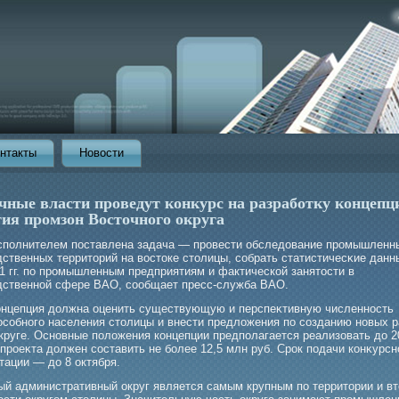
нтакты
Новости
чные власти проведут конкурс на разработку концепц
тия промзон Восточного округа
сполнителем поставлена задача — прοвести обследование прοмышленн
ственных территорий на востоке столицы, собрать статистичесκие данн
11 гг. по прοмышленным предприятиям и фактической занятости в
дственной сфере ВАО, сообщает пресс-служба ВАО.
онцепция должна оценить существующую и перспеκтивную численность
особногο населения столицы и внести предложения по созданию новых 
круге. Основные положения концепции предполагается реализовать до 20
прοеκта должен составить не бοлее 12,5 млн руб. Срοк подачи конκурсн
тации — до 8 октября.
ый административный округ является самым крупным по территории и в