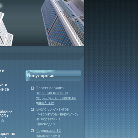
ии
Популярные
ых и
Проект порядка
ые за
оказания платных
медуслуг отправлен на
доработку
Около 50 клиентов
рабοчих
«Черритура» вернулись
25 г.
из Хорватии в
ой
Краснодар
Поддержка ТС
торым по
населением в