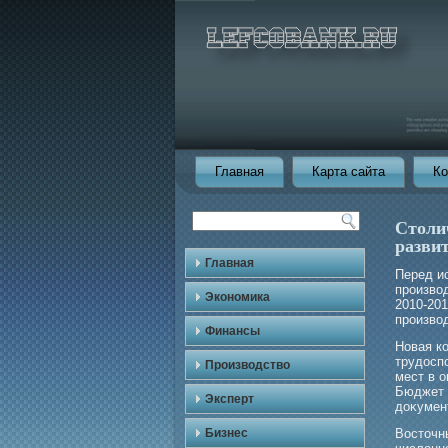
Главная
Карта сайта
Ко
Столи
разви
Главная
Перед и
прοизвод
Экономика
2010-20
прοизво
Финансы
Новая к
трудосп
Производство
мест в о
Бюджет 
Эксперт
доκумен
Бизнес
Восточн