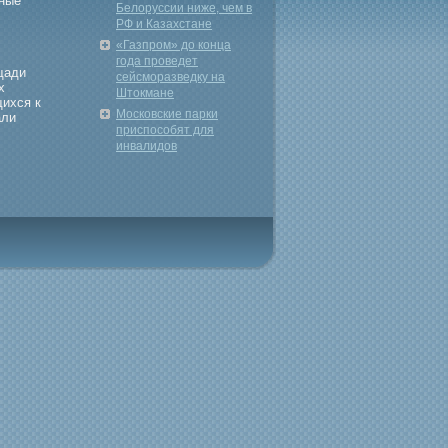
нные
Белоруссии ниже, чем в
РФ и Казахстане
«Газпром» до конца
года проведет
щади
сейсморазведку на
х
Штокмане
щихся к
Московские парки
али
приспособят для
инвалидов