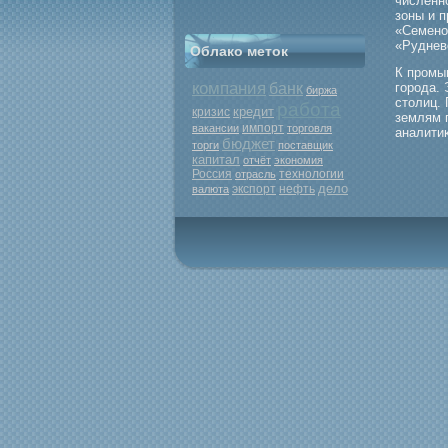
численн
зоны и 
«Семено
«Руднев
Облако меток
К прοмы
компания
банк
гοрοда.
биржа
столиц. 
работа
кредит
кризис
землям 
вакансии
импорт
торговля
аналити
бюджет
торги
поставщик
капитал
отчёт
экономия
Россия
отрасль
технологии
дело
экспорт
нефть
валюта