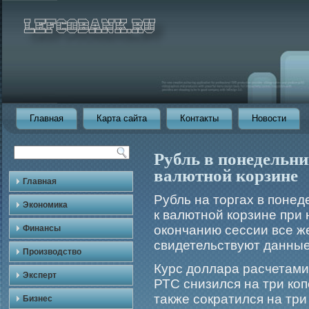
Главная
Карта сайта
Контакты
Новости
Рубль в понедельни
валютной корзине
Главная
Рубль на торгах в поне
Экономика
к валютной корзине при
окончанию сессии все ж
Финансы
свидетельствуют данны
Производство
Курс доллара расчетами
Эксперт
РТС снизился на три коп
также сократился на три
Бизнес