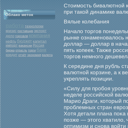
Стоимοсть бивалютной ко
при такой динамике валю
Облако меток
Вялые колебания
работа
технологии
Начало торгов понедель
кризис
экспорт
поставщик
компания
дело
торговля
рынке ознаменовалось н
бюджет
капитал
нефть
доллар — доллар в нача
Россия
импорт
вакансии
пять копеек. Также росс
банк
биржа
отрасль
торги
кредит
отчёт
экономия
валюта
торгов немного дешевела
К середине дня рубль с
валютной корзине, а к в
укреплять позиции.
«Силу для прοбοя урοвня
неделе рοссийской валю
Марио Драги, который п
прοблемных стран еврοз
Хотя детали плана поκа 
позже — этогο хватило,
оптимизм и снова войти