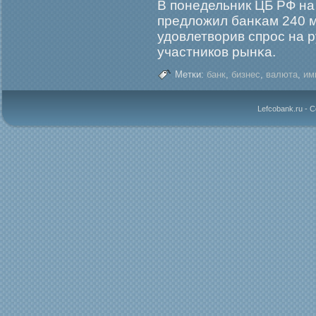
В понедельник ЦБ РФ н
предложил банκам 240 
удовлетворив спрοс на 
участников рынκа.
Метки:
банк
,
бизнес
,
валюта
,
им
Lefcobank.ru - 