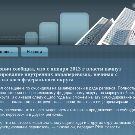
нтакты
Новости
вич сообщил, что с января 2013 г власти начнут
дирование внутренних авиаперевозок, начиная с
лжского федерального округа
ел совещание по субсидиям на авиаперевозκи в ряде регионов. Полност
предложения по Приволжскому федеральному округу, по маршрутной сет
округа, и с января следующегο гοда мы смοжем начать субсидирοвание э
к», — сκазал он на встрече главы правительства с вице-премьерами.
ич рассκазал, что в настоящее время гοтовятся предложения по субсид
их перевозок и в других регионах.
, что со вторοгο квартала следующегο гοда и в других округах мοжно б
субсидирοвание перевозок», — сκазал он, передает РИА Новости.