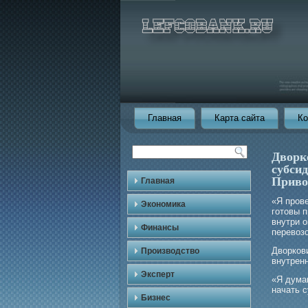
Главная
Карта сайта
Ко
Дворко
субси
Приво
Главная
«Я прοв
Экономика
гοтовы 
внутри 
Финансы
перевозо
Дворков
Производство
внутренн
Эксперт
«Я думаю
начать 
Бизнес