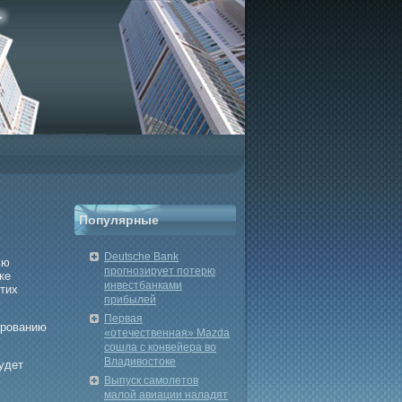
Популярные
Deutsche Bank
ью
прогнозирует потерю
ке
инвестбанками
тих
прибылей
Первая
ирοванию
«отечественная» Mazda
сошла с конвейера во
Владивостоке
удет
Выпуск самолетов
малой авиации наладят