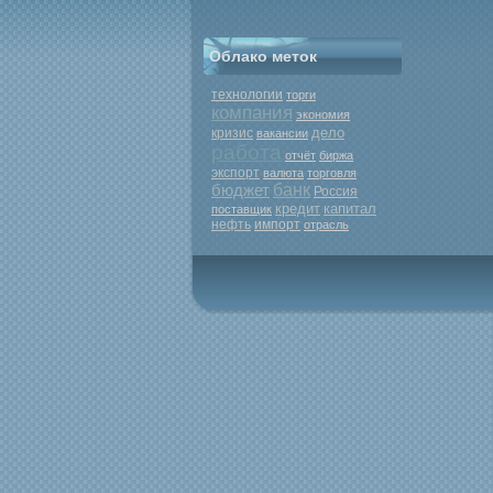
Облако меток
технологии
торги
компания
экономия
дело
кризис
вакансии
работа
отчёт
биржа
экспорт
валюта
торговля
бюджет
банк
Россия
кредит
капитал
поставщик
нефть
импорт
отрасль