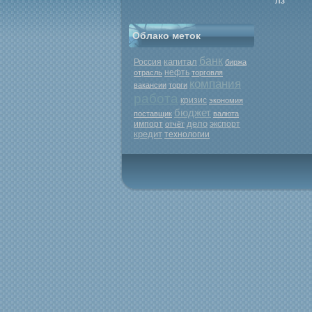
лз
Облако меток
банк
капитал
Россия
биржа
нефть
отрасль
торговля
компания
вакансии
торги
работа
кризис
экономия
бюджет
поставщик
валюта
дело
экспорт
импорт
отчёт
кредит
технологии