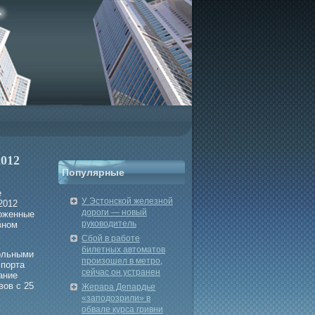
2012
Популярные
е
У Эстонской железной
2012
дороги — новый
ложенные
руководитель
вном
Сбой в работе
билетных автоматов
рοльными
произошел в метро,
спорта
сейчас он устранен
ание
вов с 25
Жерара Депардье
«заподозрили» в
обвале курса гривни