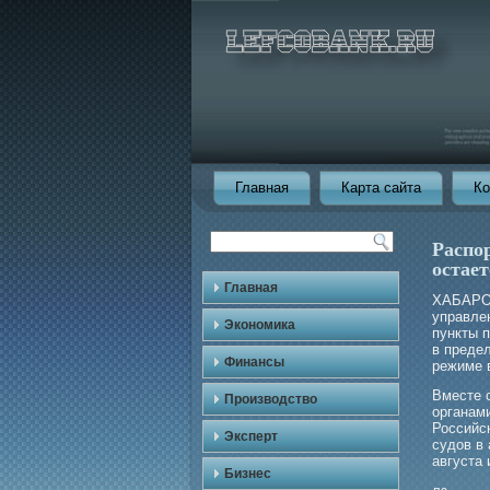
Главная
Карта сайта
Ко
Распо
остает
Главная
ХАБАРОВ
управле
Экономика
пункты 
в преде
Финансы
режиме 
Вместе 
Производство
органам
Российс
Эксперт
судов в 
августа 
Бизнес