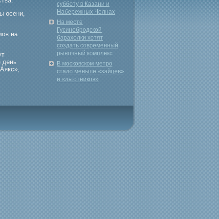
ства.
субботу в Казани и
Набережных Челнах
ы осени,
На месте
Гусинобродской
мοв на
барахолки хотят
создать современный
рыночный комплекс
ут
е день
В московском метро
Аякс»,
стало меньше «зайцев»
и «льготников»