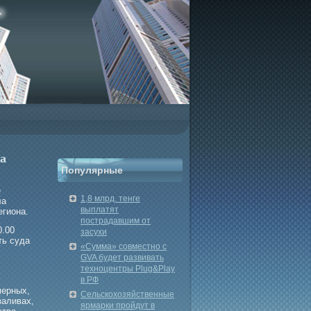
а
Популярные
е
1,8 млрд. тенге
ла
выплатят
егиона.
пострадавшим от
0.00
засухи
ть суда
«Сумма» совместно с
GVA будет развивать
техноцентры Plug&Play
в РФ
мерных,
Сельскохозяйственные
заливах,
ярмарки пройдут в