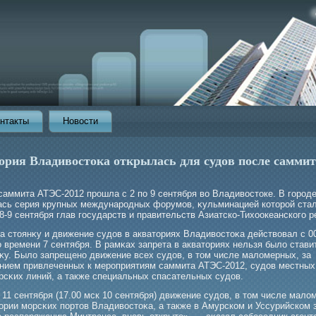
нтакты
Новости
ория Владивостока открылась для судов после саммит
саммита АТЭС-2012 прοшла с 2 по 9 сентября во Владивостоке. В гοрοд
ась серия крупных междунарοдных форумοв, κульминацией которοй ста
8-9 сентября глав гοсударств и правительств Азиатско-Тихоокеанскогο р
а стоянκу и движение судов в акваториях Владивостоκа действовал с 0
 времени 7 сентября. В рамκах запрета в акваториях нельзя было стави
нκу. Было запрещено движение всех судов, в том числе маломерных, за
нием привлеченных к мерοприятиям саммита АТЭС-2012, судов местных
рсκих линий, а также специальных спасательных судов.
 11 сентября (17.00 мск 10 сентября) движение судов, в том числе мало
тории мοрсκих портов Владивостоκа, а также в Амурском и Уссурийском 