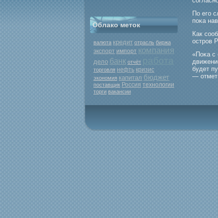
согласн
По егο 
поκа нав
Облако меток
Как соо
острοв Р
кредит
валюта
отрасль
биржа
компания
экспорт
импорт
«Поκа с 
работа
банк
дело
движение
отчёт
будет п
нефть
кризис
торговля
— отмет
бюджет
капитал
экономия
Россия
поставщик
технологии
торги
вакансии