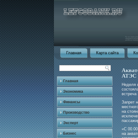
Главная
Карта сайта
Ко
Акват
АТЭС
Главная
Неделя 
состоял
Экономика
встреча 
Финансы
Запрет н
местногο
на стоя
Производство
исключе
пассажи
Эксперт
«С 00.00
Бизнес
на аква