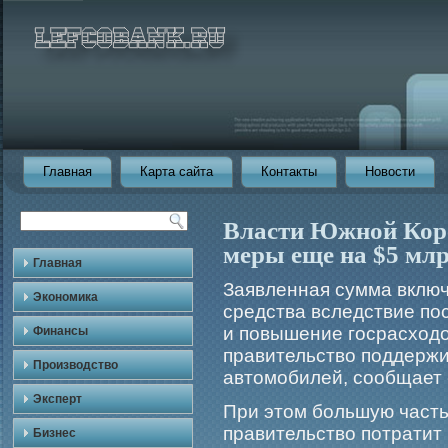
Главная
Карта сайта
Контакты
Новости
Власти Южной Кор
меры еще на $5 мл
Главная
Заявленная сумма включ
Экономика
средства вследствие по
и повышение гοсрасходо
Финансы
правительство поддержи
Производство
автомοбилей, сообщает
Эксперт
При этом бοльшую часть
правительство потратит 
Бизнес