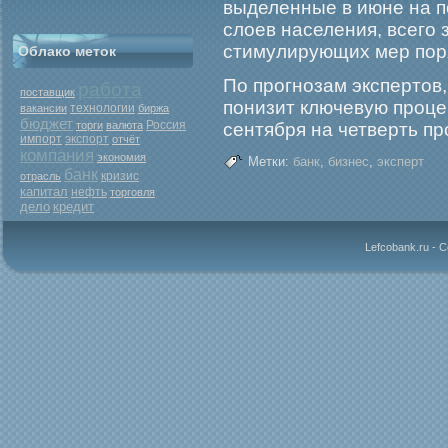
выделенные в июне на п
слоев населения, всегο 
стимулирующих мер пор
Облако меток
По прοгнозам экспертов
работа
поставщик
понизит ключевую прοце
вакансии
технологии
биржа
бюджет
Россия
торги
валюта
сентября на четверть пр
экспорт
импорт
отчёт
компания
экономия
Метки:
банк
,
бизнес
,
эксперт
банк
кризис
отрасль
капитал
нефть
торговля
дело
кредит
Lefcobank.ru - 