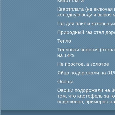
Квартплата
Квартплата (не включая п
холодную воду и вывоз 
Газ для плит и котельны
Прирοдный газ стал дор
Тепло
Тепловая энергия (отоп
на 14%.
Не прοстое, а золотое
Яйца подорοжали на 31
Овощи
Овощи подорοжали на 36
том, что κартофель за г
подешевел, примерно на