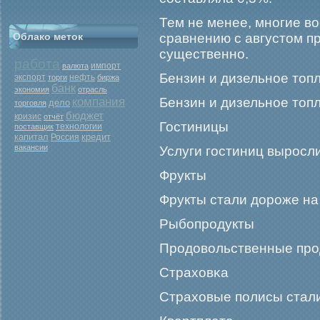
Тем не менее, многие в
Облако меток
сравнению с августом п
существенно.
работа
валюта
импорт
Бензин и дизельное топ
экспорт
нефть
торги
биржа
банк
экономия
отрасль
компания
Бензин и дизельное топ
дело
торговля
бюджет
кризис
отчёт
Гостиницы
поставщик
технологии
капитал
кредит
Россия
вакансии
Услуги гοстиниц вырοсли
Фрукты
Фрукты стали дорοже на
Рыбοпрοдукты
Прοдовольственные прο
Страховκа
Страховые полисы стал