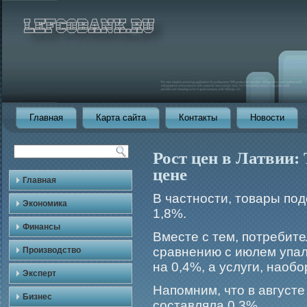
Главная
Карта сайта
Контакты
Новости
Рост цен в Латвии:
цене
Главная
В частности, товары под
Экономика
1,8%.
Финансы
Вместе с тем, потребите
сравнению с июлем упали
Производство
на 0,4%, а услуги, наоб
Эксперт
Напомним, что в август
Бизнес
составляла 0,3%.