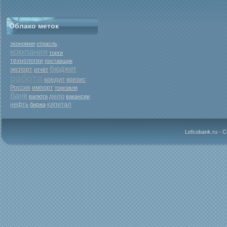
Облако меток
экономия
отрасль
компания
торги
технологии
поставщик
бюджет
экспорт
отчёт
работа
кредит
кризис
Россия
импорт
торговля
банк
дело
валюта
вакансии
капитал
нефть
биржа
Lefcobank.ru - 