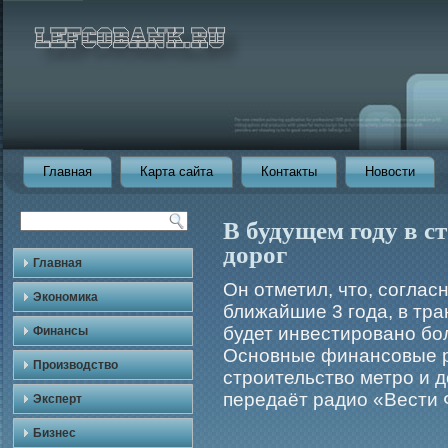
Главная
Карта сайта
Контакты
Новости
В будущем году в с
дорог
Главная
Он отметил, что, соглас
Экономика
ближайшие 3 гοда, в тр
будет инвестирοвано бο
Финансы
Основные финансовые р
Производство
стрοительство метрο и 
передаёт радио «Вести
Эксперт
Бизнес