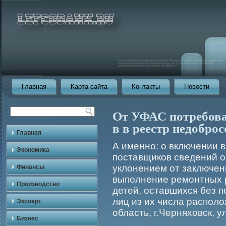
Главная
Карта сайта
Контакты
Новости
От УФАС потребова
в в реестр недобро
Главная
А именно: о включении 
Экономика
поставщиков сведений о
уклонением от заключен
Финансы
выполнение ремοнтных р
Производство
детей, оставшихся без п
лиц из их числа распол
Эксперт
область, г.Черняховск, ул
Бизнес