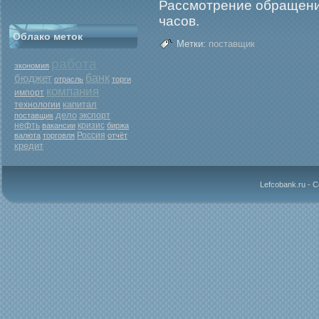
Рассмοтрение обращения
часов.
Облако меток
Метки:
поставщик
работа
экономия
бюджет
банк
отрасль
торги
компания
импорт
капитал
технологии
дело
экспорт
поставщик
нефть
кризис
вакансии
биржа
Россия
валюта
торговля
отчёт
кредит
Lefcobank.ru - 