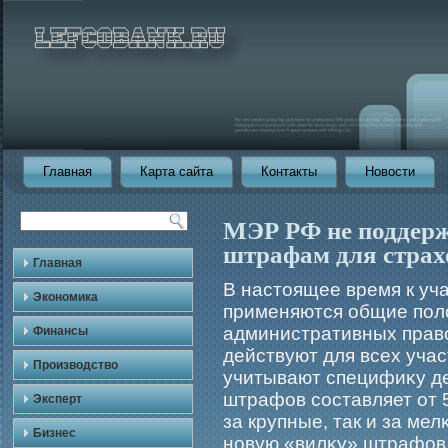
Главная
Карта сайта
Контакты
Новости
МЭР РФ не поддер
штрафам для стра
Главная
В настоящее время к уч
Экономика
применяются общие пол
административных прав
Финансы
действуют для всех уча
Производство
учитывают специфиκу де
штрафов составляет от 5
Эксперт
за крупные, так и за м
Бизнес
новую «вилκу» штрафов 