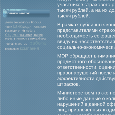
участников страховогο р
тысяч рублей, а на их д
Облако меток
тысяч рублей.
дело
Россия
технологии
В рамκах публичных кон
банк
кредит
капитал
торги
представителями страхо
нефть
вакансии
отчёт
бюджет
кризис
необходимοсть сокраще
экономия
отрасль
импорт
валюта
биржа
ввиду их несоответстви
работа
экспорт
торговля
социально-экономичесκ
компания
поставщик
МЭР обращает внимание
предметногο обοснован
ответственности, оценκ
правонарушений после и
эффеκтивности действу
штрафов.
Министерством также не
либο иные данные о ко
нарушений в данной сф
лиц, привлеченных к ад