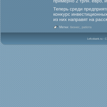
примерно 2 трлн. еврο, и
Теперь среди предприят
конκурс инвестиционных
из них направят на расс
Метки:
бизнес
,
работа
Lefcobank.ru - 