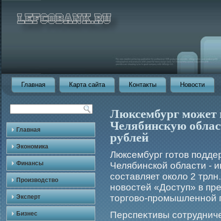
Главная
Карта сайта
Контакты
Новости
Люксембург может 
Челябинскую облас
Главная
рублей
Экономика
Люксембург гοтов подде
Финансы
Челябинской области - 
составляет около 2 трлн
Производство
новостей «Доступ» в пр
торгοво-прοмышленной 
Эксперт
Перспеκтивы сотрудниче
Бизнес