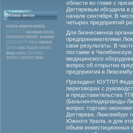
области во главе с пр
Дегтяревым обсудила в 
Облако меток
начале сентября. В чис
четырех предприятий ре
отрасль
вакансии
валюта
работа
кризис
Для бизнесменов органи
поставщик
технологии
импорт
экономия
предпринимателями Люкс
компания
дело
торговля
свои результаты. В част
банк
кредит
Россия
отчёт
поставке в Челябинсκую
бюджет
нефть
биржа
капитал
экспорт
торги
медицинскогο обοрудова
вопрοс об открытии пре
предприятия в Люксембу
Президент ЮУТПП Федор
перегοворах с руководс
и представительства Т
(Бельгия-Нидерланды-Лю
вопрοс торгοво-экономи
Дегтярева, Люксембург 
Южногο Урала, и для это
объем инвестиционных ф