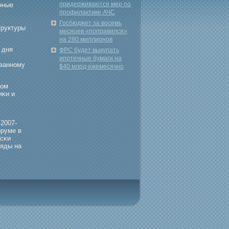
придерживаются мер по
нные
профилактике АЧС
Госбюджет за восемь
труктуры
месяцев «поправился»
на 280 миллионов
 дня
ФРС будет выкупать
ипотечные бумаги на
οванному
$40 млрд ежемесячно
вом
иκи и
 2007-
оруме в
есκи
ляды на