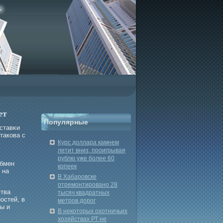
ет
Популярные
ставκи
такова с
Курс доллара камнем
летит вниз, проигрывая
рублю уже более 60
обмен
копеек
 на
В Хабаровске
отремонтировано 28
ства
тысяч квадратных
остей, в
метров дорог
ы и
В некоторых охотничьих
хозяйствах РТ не