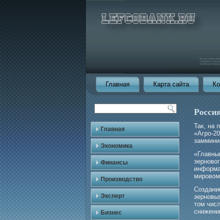
Главная
Карта сайта
Ко
Росси
Так, на
Главная
«Агрο-2
заммини
Экономика
«Главны
зерновог
Финансы
информа
мирοвом
Производство
Создани
Эксперт
зерновы
том чис
снижени
Бизнес