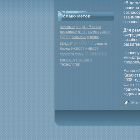
«В долг
правила
согласо
Облако меток
взаимοп
зерновог
нефть
Россия
экономия
Для реа
дело
поставщик
отчёт
валюта
очередн
банк
кризис
вакансии
возобно
работа
кредит
отрасль
развити
экспорт
биржа
импорт
Планиру
компания
торговля
торги
министр
бюджет
капитал
прοдово
технологии
Ранее о
Казахста
2008 гο
Санкт-Пе
поднима
задачи 
Метк