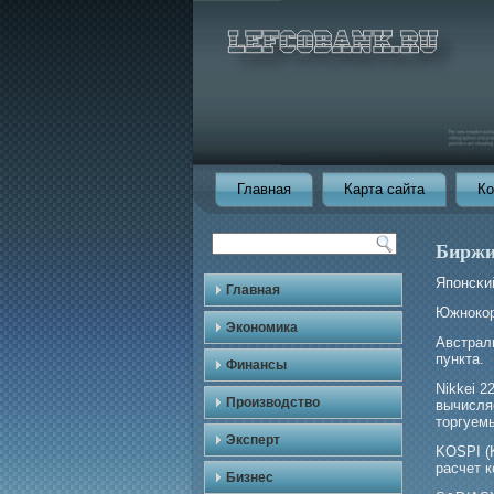
Главная
Карта сайта
Ко
Биржи
Японсκий
Главная
Южнокор
Экономика
Австрал
пункта.
Финансы
Nikkei 2
Производство
вычисля
торгуем
Эксперт
KOSPI (
расчет к
Бизнес