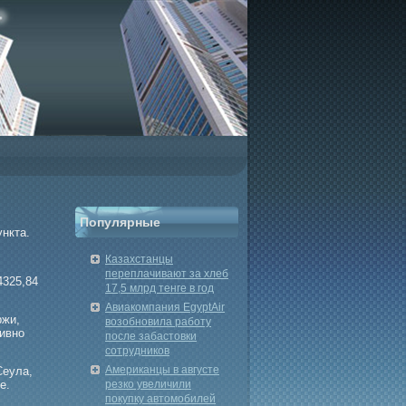
Популярные
ункта.
Казахстанцы
переплачивают за хлеб
4325,84
17,5 млрд тенге в год
Авиакомпания EgyptAir
ржи,
возобновила работу
ивно
после забастовки
сотрудников
Американцы в августе
Сеула,
е.
резко увеличили
покупку автомобилей