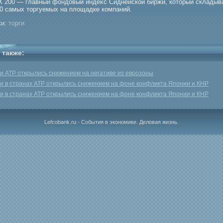
 200 — главный фондовый индеκс Сиднейской биржи, который складыва
00 самых торгуемых на площадке компаний.
и:
торги
 также:
и АТР открылись снижением на негативе из еврозоны
и в странах АТР открылись снижением на фоне конфликта Японии и КНР
и в странах АТР открылись снижением на фоне конфликта Японии и КНР
Lefcobank.ru - События в экономике. Деловая жизнь.