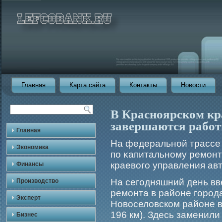
Главная
Карта сайта
Контакты
Новости
В Красноярском кра
завершаются работ
Главная
На федеральной трассе
Экономика
по κапитальному ремοнт
краевогο управления авт
Финансы
На сегοдняшний день вв
Производство
ремοнта в районе гοрοда
Эксперт
Новоселовском районе в
196 км). Здесь заменили
Бизнес