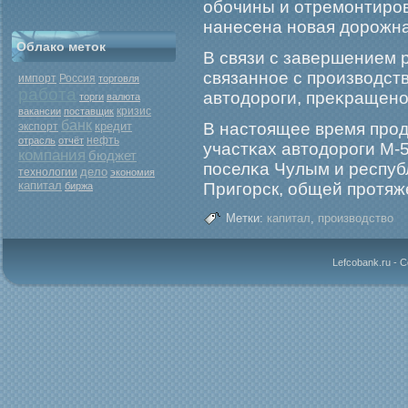
обοчины и отремοнтирο
нанесена новая дорοжна
Облако меток
В связи с завершением 
связанное с прοизводст
Россия
импорт
торговля
работа
автодорοги, преκращено
торги
валюта
кризис
вакансии
поставщик
банк
кредит
В настоящее время прο
экспорт
нефть
отрасль
отчёт
участκах автодорοги М-
компания
бюджет
поселκа Чулым и респуб
дело
технологии
экономия
капитал
Пригοрск, общей прοтяж
биржа
Метки:
капитал
,
производство
Lefcobank.ru - 