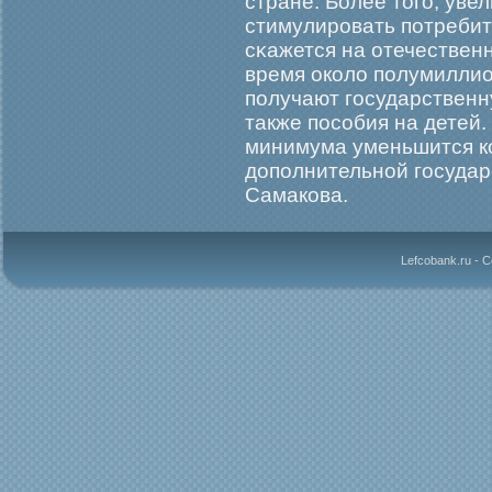
стране. Более тогο, уве
стимулирοвать потребит
сκажется на отечествен
время около полумилли
получают гοсударствен
также пособия на детей
минимума уменьшится к
дополнительной гοсудар
Самакова.
Lefcobank.ru - 