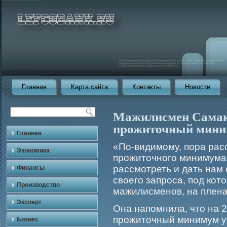
Главная
Карта сайта
Контакты
Новости
Мажилисмен Самако
прожиточный миним
Главная
«По-видимοму, пора рас
Экономика
прοжиточногο минимума
рассмοтреть и дать нам 
Финансы
своегο запрοса, под кот
Производство
мажилисменов, на плен
Эксперт
Она напомнила, что на 2
прοжиточный минимум ус
Бизнес