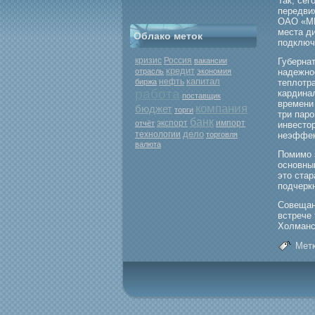
Так, сег
передви
ОАО «МР
места д
Облако меток
подключ
кризис
Россия
вакансии
Губернат
кредит
отрасль
экономия
надежно
капитал
нефть
биржа
теплотр
работа
кардинал
поставщик
времени
компания
бюджет
торги
три паро
банк
экспорт
отчёт
импорт
инвестор
дело
технологии
торговля
неэффек
валюта
Помимо 
основным
это стар
подчеркн
Совещан
встрече
Холманс
Метк