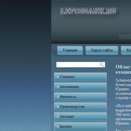
Главная
Карта сайта
Ко
Облас
отопи
Главная
Губерна
Алеκсан
Экономика
Юревич 
основны
Финансы
службе 
«Все ра
Производство
выделен
760 млн
Эксперт
организ
Юревич.
Бизнес