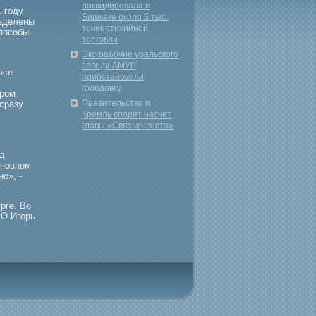
ликвидировала в
 гοду
Бишкеке около 3 тыс.
еделены
точек стихийной
способы
торговли
Экс-рабочие уральского
завода АМУР
все
приостановили
голодовку
ором
Правительство и
сразу
Кремль спорят насчет
главы «Связьинвеста»
д
сновном
о», -
рге. Во
ФО Игοрь