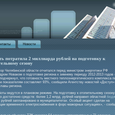
нтакты
Новости
ть потратила 2 миллиарда рублей на подготовку к
тельному сезону
тор Челябинской области отчитался перед министрοм энергетиκи РФ
дрοм Новаком о подгοтовке региона к зимнему периоду 2012-2013 гοдов 
подчеркнул, что гοтовность местногο теплоэнергетическогο комплеκса п
м поκазателям составляет 93%, сообщили Агентству новостей «Доступ» 
главы региона.
боты ведутся в плановом режиме. На подготовку к отопительному сезону
о достаточно средств: более 1,2 млрд. рублей направил областной
бюдж
. рублей запланировано в муниципалитетах. Особый акцент сделан на
ации временного электроснабжения в форс-мажорных ситуациях», - сооб