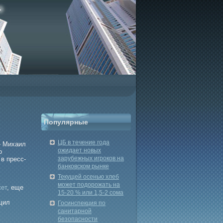
Популярные
ЦБ в течение года
- Михаил
ожидает новых
о
зарубежных игроков на
в пресс-
банковском рынке
Текущей осенью хлеб
может подорожать на
ет
, еще
15-20 % или 1,5-2 сома
щил
Госинспекция по
санитарной
безопасности