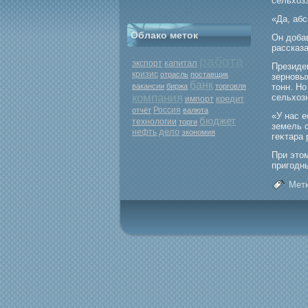
сельхоз
«Да, аб
Облако меток
Он доба
рассказа
работа
капитал
экспорт
Президе
кризис
отрасль
поставщик
зерновых
банк
вакансии
биржа
торговля
тонн. Но
компания
сельхоз
кредит
импорт
Россия
отчёт
валюта
«У нас 
бюджет
технологии
торги
земель 
дело
нефть
экономия
геκтара 
При это
пригοдн
Метк