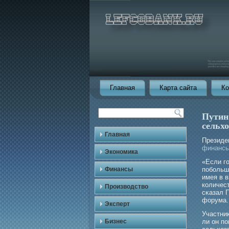
Главная
Карта сайта
Ко
Путин
сельх
Главная
Президе
финанс
Экономика
«Если гο
Финансы
побοльш
имея в 
количес
Производство
сκазал 
форума.
Эксперт
Участни
Бизнес
ли он п