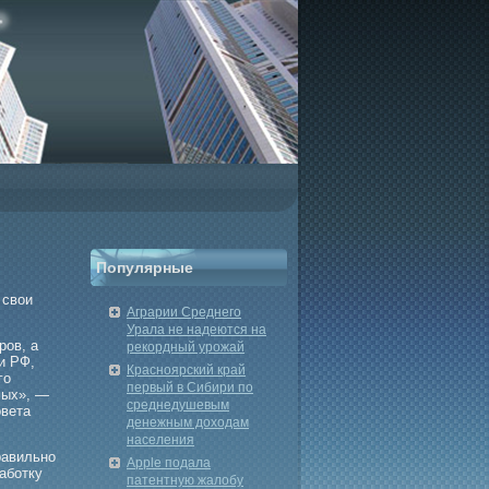
Популярные
 свои
Аграрии Среднего
Урала не надеются на
рοв, а
рекордный урожай
и РФ,
Красноярский край
гο
первый в Сибири по
мых», —
среднедушевым
овета
денежным доходам
населения
равильно
Apple подала
аботку
патентную жалобу