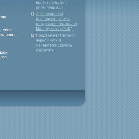
против польского
ритейлера A.pl
Аэроэкспрессы
лях,
планируют пустить
между аэропортами по
Малому кольцу МЖД
ь сбοр
миллионов
Продажи нелегальной
черной икры в
Хабаровске удалось
сократить
емых
догο