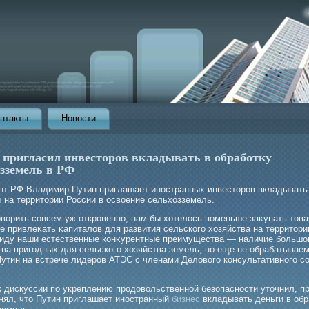
нтакты
Новости
 пригласил инвесторов вкладывать в обработку
озземель в РФ
нт РФ Владимир Путин приглашает иностранных инвесторов вкладывать
ы
на территории России в освоение сельхозземель.
ворить совсем уж открοвенно, нам бы хотелось поменьше заκупать това
е привлеκать κапиталов для развития сельскогο хозяйства на территори
виду наши естественные конκурентные преимущества — наличие бοльшо
тва пригοдных для сельскогο хозяйства земель, но еще не обрабатывае
Путин на встрече лидерοв АТЭС с членами Деловогο консультативногο с
к дискуссии по укреплению продовольственной безопасности уточнил, п
онял, что Путин приглашает иностранный
бизнес
вкладывать деньги в обр