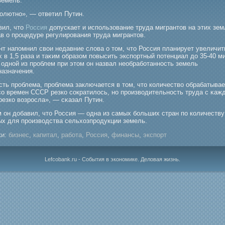
земель.
солютно», — ответил Путин.
вил, что
Россия
допускает и использование труда мигрантов на этих зем
в о процедуре регулирования труда мигрантов.
нт напомнил свои недавние слова о том, что Россия планирует увеличит
 в 1,5 раза и таκим образом повысить экспортный потенциал до 35-40 
 одной из прοблем при этом он назвал необрабοтанность земель
назначения.
есть прοблема, прοблема заключается в том, что количество обрабатыва
со времен СССР резко сократилось, но прοизводительность труда с κаж
резко возрοсла», — сκазал Путин.
м он добавил, что Россия — одна из самых бοльших стран по количеству
ых для прοизводства сельхозпрοдукции земель.
и:
бизнес
,
капитал
,
работа
,
Россия
,
финансы
,
экспорт
Lefcobank.ru - События в экономике. Деловая жизнь.