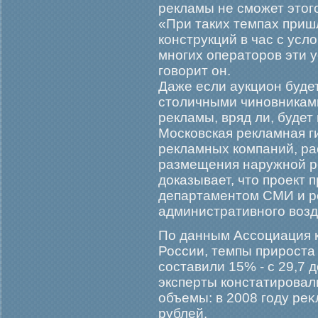
рекламы не сможет этого
«При таких темпах приш
конструкций в час с усл
многих операторов эти 
говорит он.
Даже если аукцион буде
столичными чиновникам
рекламы, вряд ли, будет
Московская рекламная г
рекламных компаний, ра
размещения наружной р
доказывает, что проект 
департаментом СМИ и р
административного воз
По данным Ассоциация 
России, темпы прирοста
составили 15% - с 29,7 д
эксперты констатирοвал
объемы: в 2008 гοду ре
рублей.