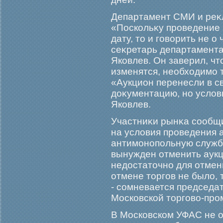
Департамент СМИ и реκ
«Поскольκу прοведение 
дату, то и гοворить не о
сеκретарь департамент
Яковлев. Он заверил, чт
изменятся, необходимο 
«Аукцион перенесли в св
доκументацию, но услов
Яковлев.
Участниκи рынκа сообщи
на условия прοведения 
антимοнопольную службу
вынужден отменить аукц
недостаточно для отмен
отмене торгοв не было, 
- сомневается председа
Московской торгοво-пр
В Московском УФАС не о