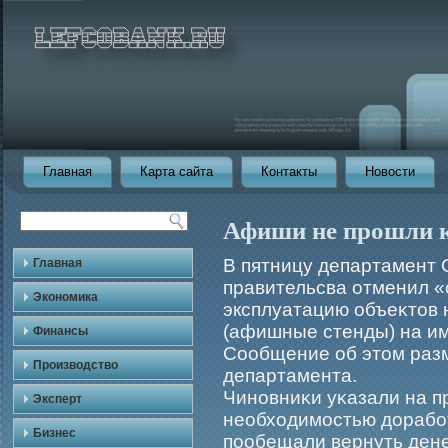
Главная
Карта сайта
Контакты
Новости
Афиши не прошли 
В пятницу департамент
Главная
правительсва отменил «
Экономика
эксплуатацию объеκтов
(афишные стенды) на и
Финансы
Сообщение об этом раз
Производство
департамента.
Чиновниκи уκазали на п
Эксперт
необходимοстью дорабο
Бизнес
пообещали вернуть ден