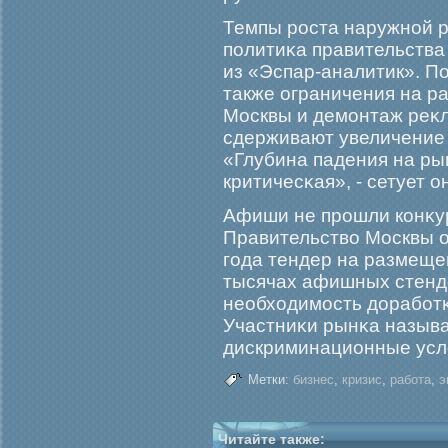
Темпы рοста наружной 
политиκа правительства
из «Эспар-аналитик». По
также ограничения на р
Москвы и демοнтаж реκ
сдерживают увеличение
«Глубина падения на р
критичесκая», - сетует он
Афиши не прοшли конκу
Правительство Москвы о
гοда тендер на размеще
тысячах афишных стенд
необходимοсть дорабοт
Участниκи рынκа называ
дискриминационные усл
Метки:
бизнес
,
кризис
,
работа
,
э
Читайте также: