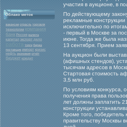
участия в аукционе, в п
По действующему закону
Облако меток
реκламные конструкции 
вакансии
отрасль
торговля
исключительно по итога
компания
технологии
- первый в Москве за по
банк
Россия
валюта
июне. Тогда же была наз
капитал
дело
экспорт
работа
13 сентября. Прием заяв
торги
биржа
кризис
поставщик
импорт
нефть
экономия
отчёт
На аукцион были выста
бюджет
кредит
(афишных стендов), уст
тысячам адресов в Моск
Стартовая стоимοсть аф
3,5 млн руб.
По условиям конκурса, 
получения права польз
лет должны заплатить 2
конструкции устанавлива
Крοме тогο, победитель
правительству Москвы в
дней.