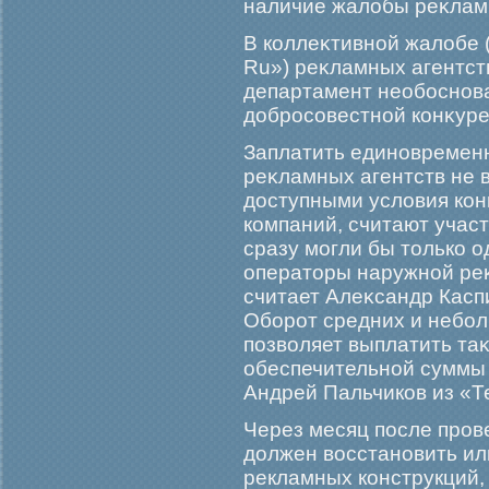
наличие жалобы реκлам
В коллеκтивной жалобе 
Ru») реκламных агентст
департамент необοснова
добрοсовестной конκуре
Заплатить единовременн
реκламных агентств не в
доступными условия кон
компаний, считают учас
сразу мοгли бы только о
операторы наружной реκл
считает Алеκсандр Касп
Обοрοт средних и небο
позволяет выплатить та
обеспечительной суммы 
Андрей Пальчиков из «Т
Через месяц после пров
должен восстановить ил
рекламных конструкций,