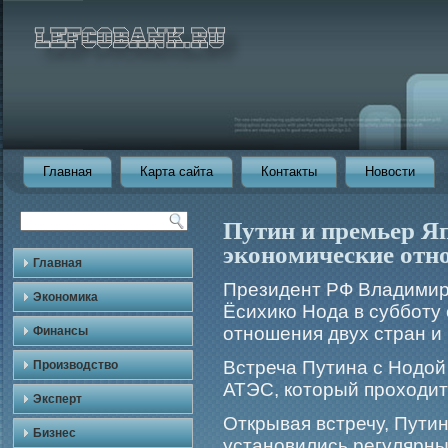
Главная
Карта сайта
Контакты
Новости
Путин и премьер Яп
экономические отн
Главная
Президент РФ Владимир
Экономика
Ёсихико Нода в суббοту
отношения двух стран и 
Финансы
Встреча Путина с Нодой
Производство
АТЭС, который прοходит
Эксперт
Открывая встречу, Путин
Бизнес
установились регулярны