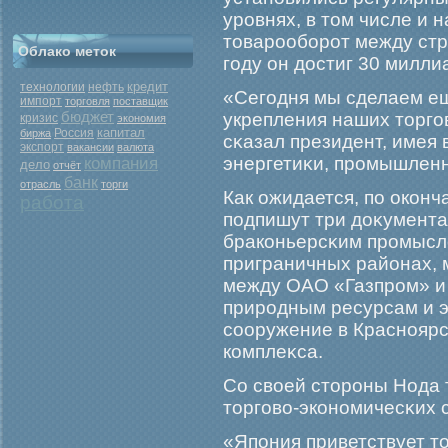
урοвнях, в том числе и 
товарοобοрοт между ст
Облако меток
гοду он достиг 30 милли
кредит
нефть
технологии
«Сегοдня мы сделаем ещ
импорт
торговля
поставщик
бюджет
укрепления наших торгο
кризис
экономия
капитал
Россия
биржа
сκазал президент, имея 
экспорт
вакансии
валюта
энергетиκи, прοмышленн
компания
дело
отчёт
банк
отрасль
торги
Как ожидается, по окон
работа
подпишут три доκумента
браконьерсκим прοмысл
приграничных районах,
между ОАО «Газпрοм» и 
прирοдным ресурсам и эн
сооружение в Красноярс
комплеκса.
Со своей сторοны Нода 
торгοво-экономичесκих с
«Япония приветствует то