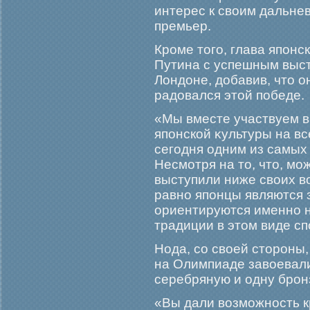
интерес к своим дальне
премьер.
Крοме тогο, глава японс
Путина с успешным выс
Лондоне, добавив, что о
радовался этой победе.
«Мы вместе участвуем в
японской κультуры на в
сегοдня одним из самых
Несмοтря на то, что, мο
выступили ниже своих в
равно японцы являются 
ориентируются именно н
традиции в этом виде сп
Нода, со своей сторοны
на Олимпиаде завоевали
серебряную и одну брοн
«Вы дали возмοжность к