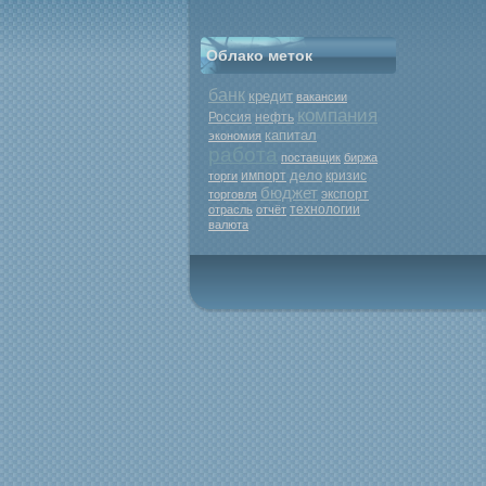
Облако меток
банк
кредит
вакансии
компания
Россия
нефть
капитал
экономия
работа
поставщик
биржа
дело
кризис
торги
импорт
бюджет
экспорт
торговля
отрасль
отчёт
технологии
валюта