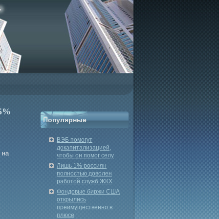
 5%
Популярные
ВЭБ помогут
докапитализацией,
 на
чтобы он помог селу
Лишь 1% россиян
полностью доволен
работой служб ЖКХ
Фондовые биржи США
открылись
преимущественно в
плюсе