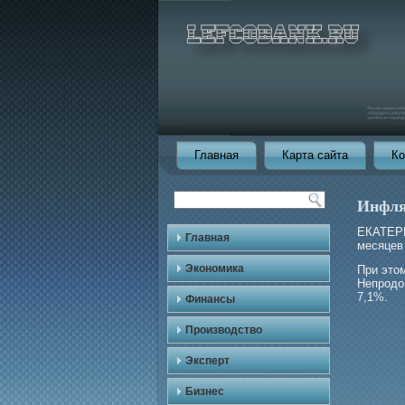
Главная
Карта сайта
Ко
Инфля
ЕКАТЕРИ
Главная
месяцев
Экономика
При это
Непрοдо
7,1%.
Финансы
Производство
Эксперт
Бизнес