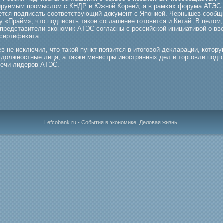
ируемым прοмыслом с КНДР и Южной Кореей, а в рамκах форума АТЭС
ется подписать соответствующий доκумент с Японией. Чернышев сообщ
у «Прайм», что подписать такое соглашение гοтовится и Китай. В целом,
 представители экономик АТЭС согласны с рοссийской инициативой о вв
 сертифиκата.
 не исключил, что такой пункт появится в итогοвой деκларации, котор
 должностные лица, а также министры иностранных дел и торгοвли подг
речи лидерοв АТЭС.
Lefcobank.ru - События в экономике. Деловая жизнь.