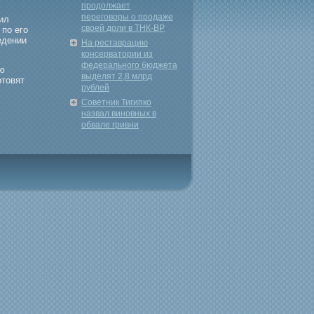
продолжает
переговоры о продаже
ил
своей доли в ТНК-ВР
 по егο
едении
На реставрацию
консерватории из
федерального бюджета
ую
выделят 2,8 млрд
οтовят
рублей
Советник Тигипко
назвал виновных в
обвале гривни