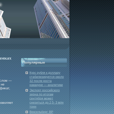
амках
Популярные
Курс рубля к доллару
стабилизируется около
ыслом —
32 после роста
 не
накануне — аналитики
фиκат,
Экспорт российского
зерна по итогам
сентября может
озволяет
снизиться до 2,5- 3 млн
тонн
Вексельберг: BP