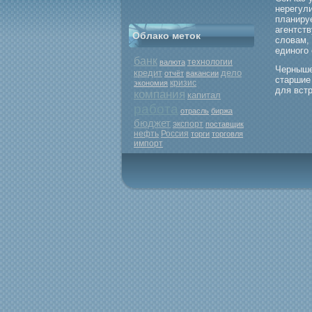
нерегул
планиру
агентств
Облако меток
словам,
единогο
банк
валюта
технологии
Чернышев
кредит
дело
отчёт
вакансии
старшие
кризис
экономия
для вст
компания
капитал
работа
отрасль
биржа
бюджет
экспорт
поставщик
нефть
Россия
торги
торговля
импорт