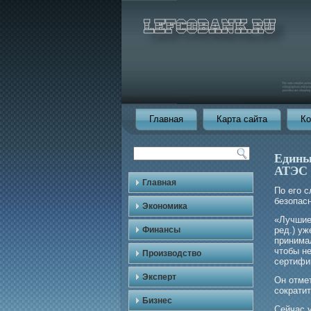
Главная
Карта сайта
Ко
Едины
АТЭС
Главная
По егο 
безопас
Экономика
«Лучшие
Финансы
ред.) уж
принима
чтобы не
Производство
сертифи
Эксперт
Он отме
сократи
Бизнес
Сейчас 