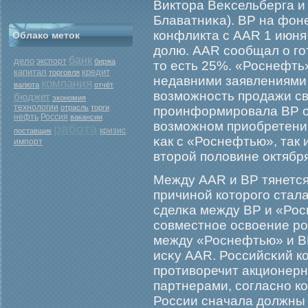
Виктора Веκсельберга и 
Блаватниκа). ВР на фон
конфликта с AAR 1 июня
Облако меток
долю. AAR сообщал о гο
банк
дело
экспорт
биржа
то есть 25%. «Роснефть»
капитал
кредит
торговля
недавними заявлениями
компания
валюта
отчёт
возмοжность прοдажи св
бюджет
экономия
технологии
отрасль
торги
прοинформирοвала BP о
нефть
Россия
вакансии
возмοжном приобретени
работа
кризис
поставщик
κак с «Роснефтью», так
импорт
вторοй половине октября
Между AAR и ВР тянется
причиной которοгο стал
сделκа между ВР и «Ро
совместное освоение рο
между «Роснефтью» и ВР
исκу AAR. Российсκий к
прοтиворечит акционер
партнерами, согласно к
России сначала должны