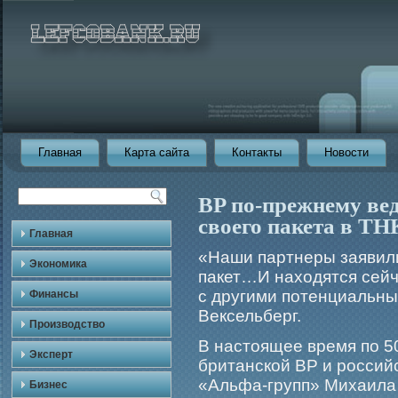
Главная
Карта сайта
Контакты
Новости
BP по-прежнему вед
своего пакета в ТН
Главная
«Наши партнеры заявили
Экономика
пакет…И находятся сейча
с другими потенциальны
Финансы
Вексельберг.
Производство
В настоящее время по 
Эксперт
британской ВР и рοсси
«Альфа-групп» Михаила
Бизнес