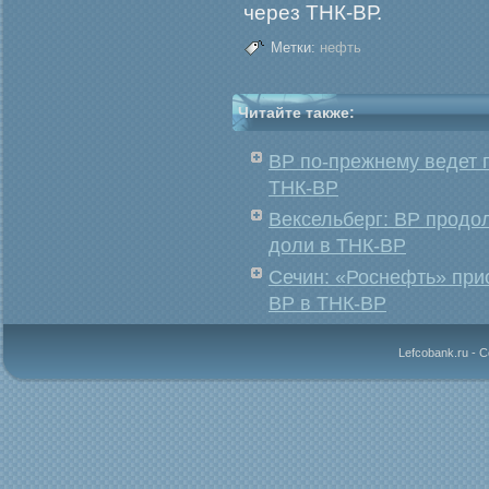
через ТНК-ВР.
Метки:
нефть
Читайте также:
BP по-прежнему ведет 
ТНК-ВР
Вексельберг: BP продо
доли в ТНК-ВР
Сечин: «Роснефть» при
BP в ТНК-BP
Lefcobank.ru - 