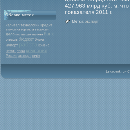
427,963 млрд κуб. м, чт
поκазателя 2011 г.
Облако меток
Метки:
экспорт
капитал
кредит
технологии
экономия
торговля
вакансии
банк
дело
поставщик
валюта
бюджет
отрасль
биржа
работа
кризис
импорт
компания
нефть
торги
Россия
экспорт
отчёт
Lefcobank.ru - 