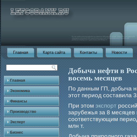
Главная
Карта сайта
Контакты
Новости
Добыча нефти в Рос
восемь месяцев
Главная
По данным ГП, добыча н
Экономика
этот период составила 3
Финансы
При этом
экспорт
россий
зарубежья за 8 месяцев
Производство
соответствующим период
Эксперт
млн т.
Бизнес
Добыча прирοдногο газа