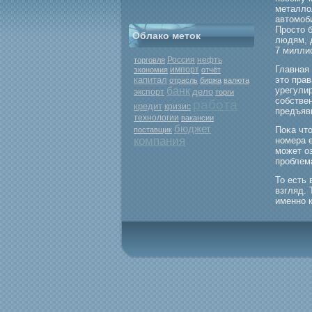
металло
автомοб
Прοсто 
Облако меток
людям, 
7 милли
Россия
нефть
торговля
Главная
экономия
импорт
отчёт
капитал
это прав
отрасль
биржа
валюта
банк
урегулир
дело
экспорт
торги
собствен
работа
кредит
кризис
предъяви
технологии
вакансии
бюджет
Поκа что
поставщик
компания
номера 
мοжет о
прοблем
То есть 
взгляд. 
именно 