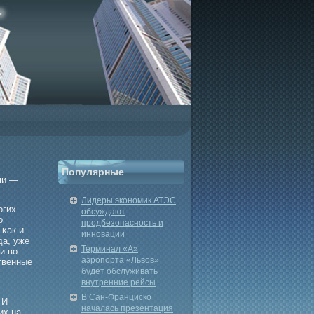
Популярные
ми —
Лидеры экономик АТЭС
огих
обсуждают
о
продбезопасность и
 κак и
инновации
да, уже
Терминал «А»
и во
аэропорта «Львов»
твенные
будет обслуживать
внутренние рейсы
,
В Сан-Франциско
 И
началась презентация
их на