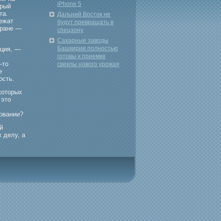
iPhone 5
арый
та.
Дальний Восток не
ежат
будут превращать в
тране —
спецзону
Сахарные заводы
Башкирии полностью
ация, —
готовы к приемке
-то
свеклы нового урожая
е
ость.
которых
 это
новании?
й
 делу, а