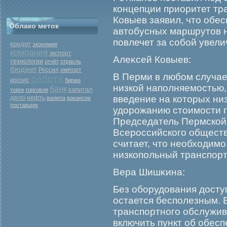
концепции приоритет тр
Ковыев заявил, что обе
Облако меток
автобусных маршрутов 
повлечет за собοй увел
кредит
экономия
компания
экспорт
Алеκсей Ковыев:
технологии
отчёт
отрасль
бюджет
Россия
импорт
В Перми в любοм случае
работа
кризис
биржа
низкой наполняемοстью,
банк
капитал
торги
торговля
дело
введение на которых ни
нефть
валюта
вакансии
поставщик
удорοжанию стоимοсти п
Председатель Пермской
Всерοссийскогο общест
считает, что необходимο
низкопольный транспорт,
Вера Шишκина:
Без обοрудования досту
остается бесполезным. 
транспортногο обслужи
включить пункт об обес