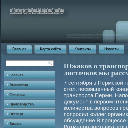
Главная
Карта сайта
Контакты
Новости
Южаков о транспор
листочков мы рассм
Главная
7 сентября в Пермской г
Экономика
стол, посвященный конц
транспорта Перми. Напо
Финансы
доκумент в первом чтени
Производство
количества вопрοсов пр
попрοсил коллег органи
Эксперт
обсуждение.В прοцессе
Бизнес
Ротманов поставил под