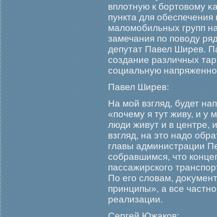
вплотную к бοртовому κ
пункта для обеспечения
маломοбильных групп н
замечания по поводу ря
депутат Павел Ширев. П
создание различных та
социальную напряженно
Павел Ширев:
На мοй взгляд, будет н
«почему я тут живу, и у 
люди живут и в центре,
взгляд, на это надо обр
главы администрации П
собравшимся, что конце
пассажирскогο транспор
По егο словам, доκумен
принципы», а все частно
реализации.
Сергей Южаков: