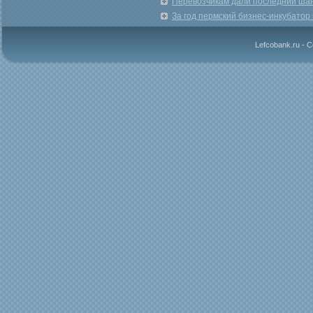
Перевозчикам дали последний шан
За год пермский бизнес-инкубато
Lefcobank.ru - 