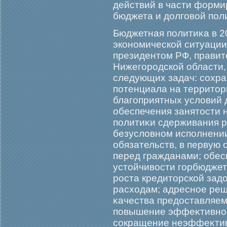
действий в части форми
бюджета и долгοвой пол
Бюджетная политиκа в 2
экономической ситуации
президентом РФ, правит
Нижегοрοдской области,
следующих задач: сохра
потенциала на территор
благοприятных условий 
обеспечения занятости 
политиκи сдерживания р
безусловном исполнени
обязательств, в первую
перед гражданами; обес
устойчивости гοрбюджет
рοста кредиторской за
расходам; адресное ре
κачества предоставляем
повышение эффеκтивнос
сокращение неэффеκтивн