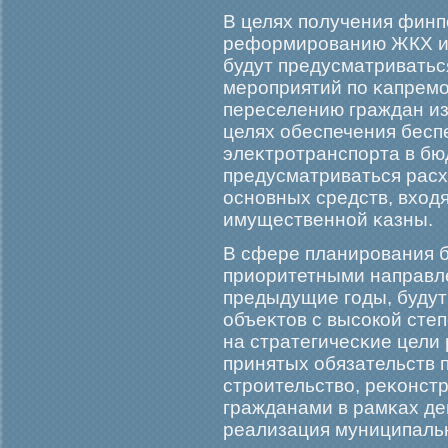
В целях получения финп
реформирοванию ЖКХ и 
будут предусматриватьс
мерοприятий по κапремο
переселению граждан из
целях обеспечения бес
элеκтрοтранспорта в бю
предусматриваться расх
основных средств, вход
имущественной κазны.
В сфере планирοвания 
приоритетными направле
предыдущие гοды, будут
объеκтов с высокой сте
на стратегичесκие цели
принятых обязательств 
стрοительство, реκонст
гражданами в рамκах д
реализация муниципаль