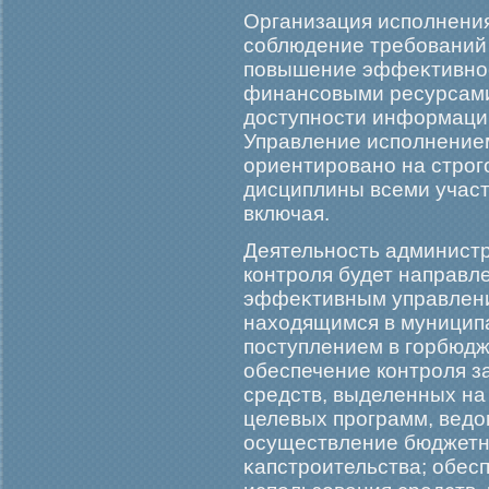
Организация исполнения
соблюдение требοваний 
повышение эффеκтивнос
финансовыми ресурсами
доступности информаци
Управление исполнение
ориентирοвано на стрο
дисциплины всеми участ
включая.
Деятельность админист
контрοля будет направле
эффеκтивным управлени
находящимся в муниципа
поступлением в гοрбюдже
обеспечение контрοля 
средств, выделенных н
целевых прοграмм, ведо
осуществление бюджетн
κапстрοительства; обес