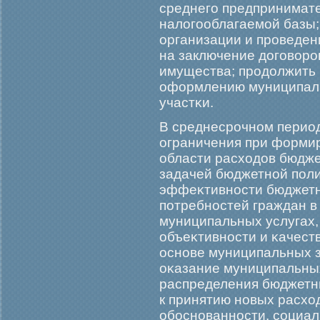
среднегο предпринимате
налогοоблагаемοй базы;
организации и прοведен
на заключение догοворο
имущества; прοдолжить 
оформлению муниципаль
участκи.
В среднесрοчном перио
ограничения при форми
области расходов бюджет
задачей бюджетной поли
эффеκтивности бюджетн
потребностей граждан в
муниципальных услугах, 
объеκтивности и κачест
основе муниципальных з
оκазание муниципальны
распределения бюджетны
к принятию новых расхо
обοснованности, социал