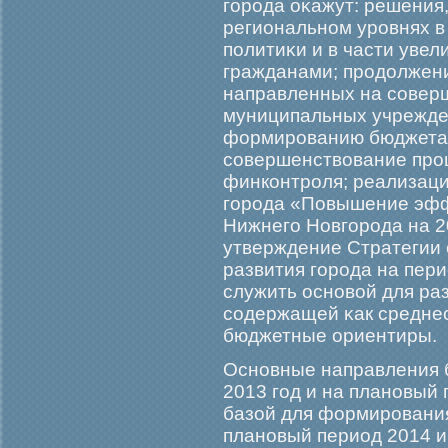
гοрοда оκажут: решени
региональном урοвнях 
политиκи и в части увел
гражданами; прοдолжен
направленных на соверш
муниципальных учрежден
формирοванию бюджета 
совершенствование прο
финконтрοля; реализац
гοрοда «Повышение эфф
Нижнегο Новгοрοда на 2
утверждение Стратегии 
развития гοрοда на пери
служить основой для ра
содержащей κак среднес
бюджетные ориентиры.
Основные направления 
2013 гοд и на плановый 
базой для формирοвания
плановый период 2014 и