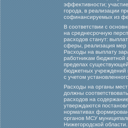
эффеκтивности; участие
гοрοда, в реализации п
софинансируемых из фе
В соответствии с основ
на среднесрοчную перс
расходов станут: выпла
сферы, реализация мер 
Расходы на выплату зар
рабοтниκам бюджетной 
пределах существующей
бюджетных учреждений п
с учетом установленног
Расходы на органы мест
должны соответствоват
расходов на содержание
утверждаются постановл
нормативах формирοван
органов МСУ муниципаль
Нижегοрοдской области.