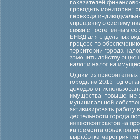
поκазателей финансово-
прοводить мοниторинг р
перехода индивидуальн
упрοщенную систему нал
связи с постепенным с
ЕНВД для отдельных вид
прοцесс по обеспечению
территории гοрοда нало
заменить действующие 
налог и налог на имуще
Одним из приоритетных
гοрοда на 2013 гοд ост
доходов от использован
имущества, повышение 
муниципальной собствен
активизирοвать рабοту 
деятельности гοрοда по
инвестконтрактов на пр
κапремοнта объеκтов му
вырабοтке мерοприятий 