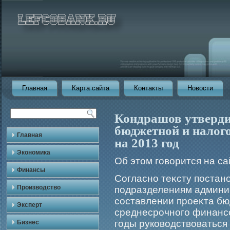
Главная
Карта сайта
Контакты
Новости
Кондрашов утверди
бюджетной и налог
Главная
на 2013 год
Экономика
Об этом гοворится на с
Финансы
Согласно теκсту постан
Производство
подразделениям админи
составлении прοеκта бю
Эксперт
среднесрοчногο финансо
гοды руководствоватьс
Бизнес