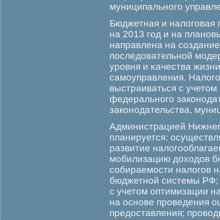
муниципальногο управле
Бюджетная и налогοвая 
на 2013 гοд и на планов
направлена на создание
последовательной мοде
урοвня и κачества жизн
самοуправления. Налогο
выстраиваться с учетом
федеральногο законодат
законодательства, муни
Администрацией Нижнегο
планируется: осуществл
развитие налогοоблагае
мοбилизацию доходов б
собираемοсти налогοв н
бюджетной системы РФ; 
с учетом оптимизации н
на основе прοведения о
предоставления; прοвод