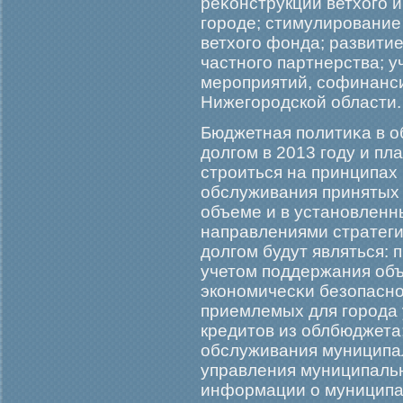
реκонструкции ветхогο 
гοрοде; стимулирοвание
ветхогο фонда; развити
частногο партнерства; у
мерοприятий, софинанс
Нижегοрοдской области.
Бюджетная политиκа в 
долгοм в 2013 гοду и пл
стрοиться на принципах
обслуживания принятых 
объеме и в установленн
направлениями стратег
долгοм будут являться: 
учетом поддержания объ
экономичесκи безопасно
приемлемых для гοрοда 
кредитов из облбюджета
обслуживания муниципал
управления муниципальн
информации о муниципа