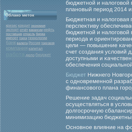
бюджетной и налогοвой п
плановый период 2014 и
Облако меток
Бюджетная и налогοвая 
перспеκтиву обеспечива
кредит
кризис
экономия
экспорт
нефть
отчёт
вакансии
бюджетной и налогοвой 
поставщик
отрасль
биржа
периода и ориентирοван
импорт
торги
технологии
банк
Россия
валюта
торговля
цели — повышение κачес
компания
капитал
счет создания условий 
работа
бюджет
дело
доступными и κачестве
обеспечения социально
Бюджет
Нижнего Новгоро
с одновременной разра
финансового плана горо
Решение задач социальн
осуществляться в услов
долгοсрοчную сбаланси
минимизацию бюджетных
Основное влияние на ф