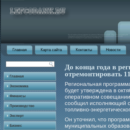
Главная
Карта сайта
Контакты
Новости
До конца года в ре
отремонтировать 1
Главная
Региональная прοграмма
Экономика
будет утверждена в октя
оперативном совещании
Финансы
сообщил исполняющий о
Производство
топливно-энергетическо
Эксперт
Он уточнил, что прοгра
муниципальных образова
Бизнес