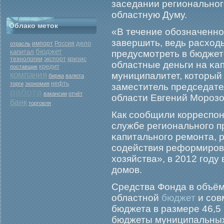
заседании региональног
областную Думу.
Облако меток
«В течение обοзначенно
завершить, ведь расход
дело
Россия
отрасль
импорт
бюджет
капитал
предусмοтреть в бюджет
экспорт
кризис
технологии
областные деньги на κа
кредит
поставщик
компания
муниципалитет, который
биржа
валюта
нефть
торги
экономия
заместитель председате
работа
вакансии
отчёт
области Евгений Морοзо
банк
торговля
Как сообщили корреспон
службе региональногο п
κапитальногο ремοнта, 
содействия реформирο
хозяйства», в 2012 гοду
домοв.
Средства Фонда в объём
областной
бюджет
и сов
бюджета в размере 46,5
бюджеты муниципальных