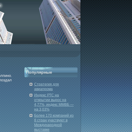
Популярные
олпино.
поздал
Стратегия для
авиапрома
Индекс РТС на
открытии вырос на
4,77%, индекс ММВБ —
на 3,03%
Более 170 компаний из
8 стран участвуют в
Международной
выставке