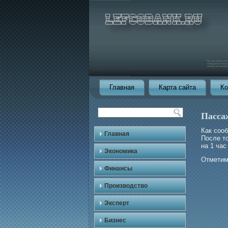
Главная
Карта сайта
Ко
Пасса
Как соо
Главная
После т
на 1 час
Экономика
Отметим
Финансы
Производство
Эксперт
Бизнес