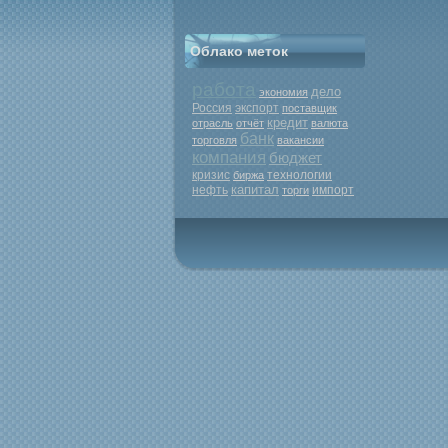
Облако меток
работа
дело
экономия
Россия
экспорт
поставщик
кредит
отрасль
отчёт
валюта
банк
торговля
вакансии
компания
бюджет
кризис
биржа
технологии
капитал
нефть
торги
импорт