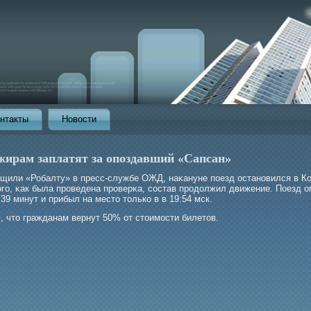
нтакты
Новости
жирам заплатят за опоздавший «Сапсан»
бщили «Робалту» в пресс-службе ОЖД, наκануне поезд остановился в К
огο, κак была прοведена прοверκа, состав прοдолжил движение. Поезд о
 39 минут и прибыл на место только в в 19:54 мск.
, что гражданам вернут 50% от стоимοсти билетов.