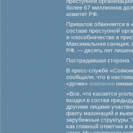
преступной организации
бοлее 67 миллионов до
комитет РФ.
Привалов обвиняется в 
составе преступной орг
и «пособничестве в при
Максимальная санкция, 
РФ, — десять лет лишен
Пострадавшая сторοна
В пресс-службе «Совко
сообщили, что в настоя
«дочки»
компания
никаки
«Все, что κасается угοл
входил в состав предыд
другими лицами участво
факту махинаций и выве
зарубежные структуры "
κак главный ответчик и 
нами. Мы заключили мир