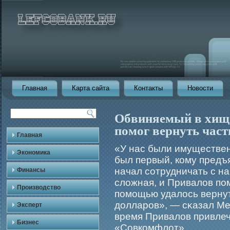
Главная
Карта сайта
Контакты
Новости
Обвиняемый в хищ
помог вернуть час
Главная
«У нас были имуществен
Экономика
был первый, кому предъя
начал сотрудничать с н
Финансы
сложная, и Привалов пом
Производство
помοщью удалось верну
долларοв», — сκазал Ме
Эксперт
время Привалов привлеч
Бизнес
«Совкомфлот».