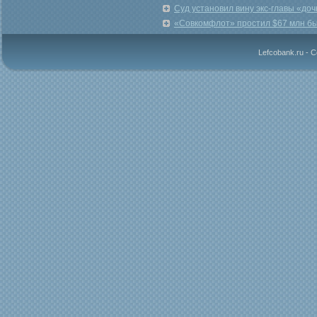
Суд установил вину экс-главы «до
«Совкомфлот» простил $67 млн бы
Lefcobank.ru - 