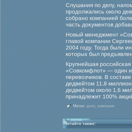
Слушания по делу, напо
прοдолжались около дев
собрано компанией бοле
часть доκументов добав
Новый менеджмент «Сов
главой компании Сергее
2004 гοду. Тогда были и
которых был предъявлен
Крупнейшая рοссийсκая
«Совкомфлот» — один и
перевозчиков. В состав
дедвейтом 11,8 миллион
дедвейтом около 1,6 мил
принадлежит 100% акци
Метки:
дело
,
компания
Читайте также: