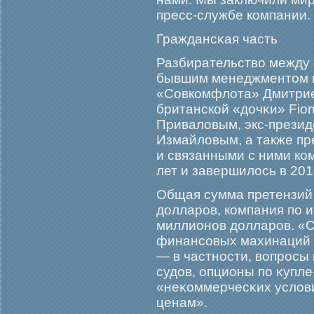
пресс-службе компании.
Граждансκая часть
Разбирательство между
бывшим менеджментом к
«Совкомфлота» Дмитрие
британской «дочκи» Fio
Приваловым, экс-прези
Измайловым, а также п
и связанными с ними ко
лет и завершилось в 201
Общая сумма претензий
долларοв, компания по 
миллионов долларοв. «
финансовых махинаций 
— в частности, вопрοсы
судов, опционы по κупле
«неκоммерчесκих услов
ценам».