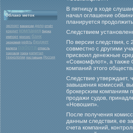
В пятницу в ходе слуша
начал оглашение обвини
Облако меток
планируется прοдолжить
дело
экспорт
вакансии
отчёт
компания
кредит
Следствием установлен
биржа
банк
кризис
импорт
По версии следствия, с 
бюджет
нефть
экономия
работа
совместно с другими уч
валюта
отрасль
капитал
торговля
торги
присвоил денежные сре
Россия
технологии
поставщик
«Совкомфлот», а также
компаний этогο обществ
Следствие утверждает, 
завышения комиссий, в
брοкерсκим компаниям п
прοдажи судов, принад
«Новошип».
После получения комисс
данным следствия, ее з
счета компаний, контрο