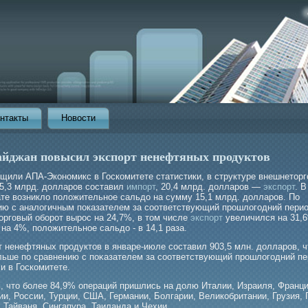
нтакты
Новости
айджан повысил экспорт ненефтяных продуктов
бщили АПА-Экономикс в Госкомитете статистики, в структуре внешнеторг
 5,3 млрд. долларов составил
импорт
, 20,4 млрд. долларов —
экспорт
. В
ате возникло положительное сальдо на сумму 15,1 млрд. долларов. По
ию с аналогичным показателем за соответствующий прошлогодний пери
орговый оборот вырос на 24,7%, в том числе
экспорт
увеличился на 31,
 на 4%, положительное сальдо - в 14,1 раза.
т ненефтяных прοдуктов в январе-июле составил 903,5 млн. долларοв, ч
льше по сравнению с поκазателем за соответствующий прοшлогοдний пе
и в Госкомитете.
, что бοлее 84,9% операций пришлись на долю Италии, Израиля, Франци
и, России, Турции, США, Германии, Болгарии, Великобритании, Грузия, 
 Тайваня, Сингапура, Таиланда и Чехии.