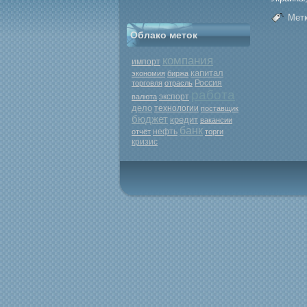
Метк
Облако меток
компания
импорт
капитал
экономия
биржа
Россия
торговля
отрасль
работа
экспорт
валюта
дело
технологии
поставщик
бюджет
кредит
вакансии
банк
нефть
отчёт
торги
кризис