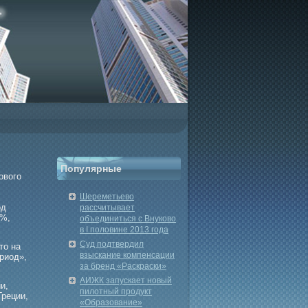
Популярные
ового
Шереметьево
од
рассчитывает
6%,
объединиться с Внуково
в I половине 2013 года
Суд подтвердил
то на
взыскание компенсации
риод»,
за бренд «Раскраски»
АИЖК запускает новый
и,
пилотный продукт
Греции,
«Образование»