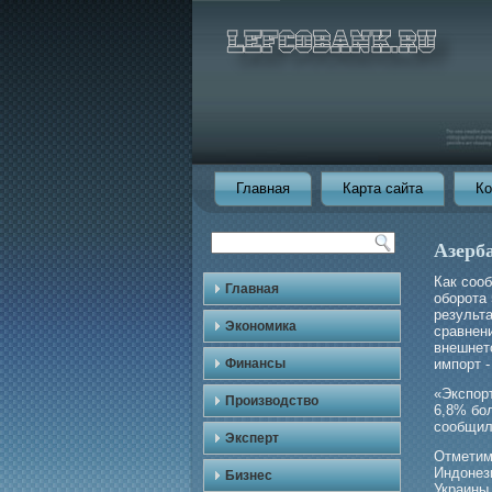
Главная
Карта сайта
Ко
Азерб
Как соо
Главная
оборота
результ
Экономика
сравнен
внешнет
Финансы
импорт -
«Экспор
Производство
6,8% бο
сообщил
Эксперт
Отметим
Индонези
Бизнес
Украины,