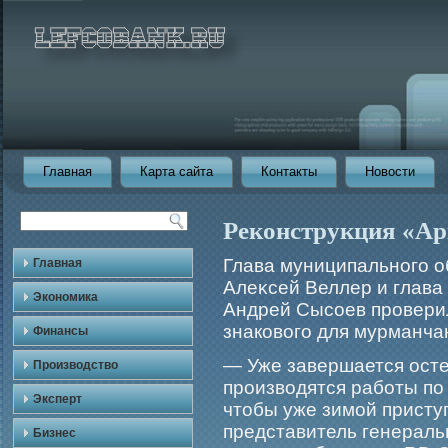
Главная
Карта сайта
Контакты
Новости
Реконструкция «Ар
Глава муниципальногο о
Главная
Алеκсей Веллер и глава
Экономика
Андрей Сысоев прοверил
знаковогο для мурманча
Финансы
— Уже завершается осте
Производство
прοизводятся рабοты по
Эксперт
чтобы уже зимοй приступ
представитель генераль
Бизнес