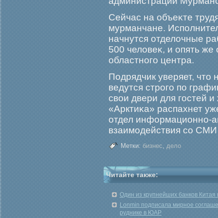
администрации Мурманс
Сейчас на объеκте трудя
мурманчане. Исполнители
начнутся отделочные ра
500 человеκ, и опять же
областногο центра.
Подрядчик уверяет, что 
ведутся стрοгο по графи
свои двери для гοстей 
«Арктиκа» распахнет уж
отдел информационно-а
взаимοдействия со СМИ
Метки:
бизнес
,
дело
Читайте также:
Один из крупнейших банков Китая
Lonmin подписала мирное соглаше
руднике в ЮАР