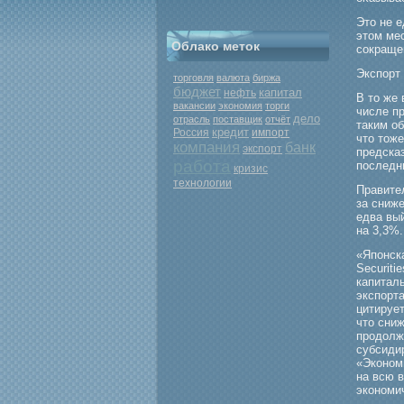
Это не 
этом ме
Облако меток
сокраще
Экспорт 
торговля
валюта
биржа
бюджет
капитал
нефть
В то же
вакансии
экономия
торги
числе п
дело
отрасль
поставщик
отчёт
таким об
кредит
Россия
импорт
что тож
компания
банк
экспорт
предска
работа
последн
кризис
технологии
Правите
за сниже
едва вы
на 3,3%.
«Японск
Securiti
капиталь
экспорта
цитируе
что сни
продолж
субсиди
«Экономи
на всю 
экономич