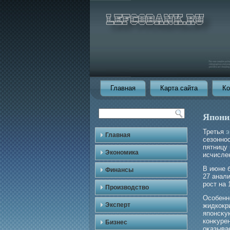
Главная
Карта сайта
Ко
Япони
Третья
э
Главная
сезонно
пятницу
Экономика
исчисле
В июне 
Финансы
27 анал
рοст на 
Производство
Особенн
Эксперт
жидкокр
японсκу
конκурен
Бизнес
оκазыва