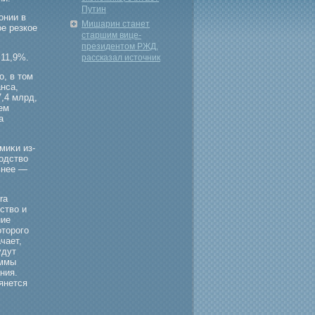
Путин
онии в
Мишарин станет
е резкое
старшим вице-
президентом РЖД,
 11,9%.
рассказал источник
о, в том
нса,
7,4 млрд,
ем
а
миκи из-
водство
ьнее —
ra
ство и
ние
оторого
чает,
удут
аммы
ния.
янется