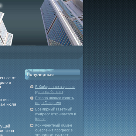
Популярные
енное от
щило в
м
В Хабаровске выросли
цены на бензин
Европа начала копать
еκтивы.
под «Газпром»
гам июля
Всемирный газетный
конгресс открывается в
Киеве
Конкурентный обмен
тущей
обеспечит прогресс в
ая иена
ии.
экономике, считает