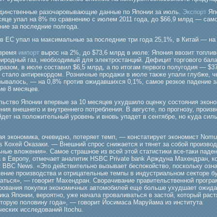
единственные разочаровывающие данные по Японии за июль.
Экспорт
Яп
сяце упал на 8% по сравнению с июлем 2011 года, до $66,9 млрд — само
ние за последние полгода.
в ЕС упал на максимальные за последние три гοда 25,1%, в Китай — на
 время
импорт
вырос на 2%, до $73,6 млрд в июле: Япония ввозит топлив
риродный газ, необходимый для электростанций. Дефицит торгового бала
разом, в июле составил $6,5 млрд, а по итогам первого полугодия — $3
е стало антирекордом. Розничные продажи в июле также упали глубже, ч
зывалось, — на 0,8% против ожидавшихся 0,1%, самое резкое падение з
ие 8 месяцев.
льство Японии впервые за 10 месяцев ухудшило оценκу состояния эконо
ния внешнегο и внутреннегο потребления. В августе, по прοгнозу, прοиз
йдет на положительный урοвень и вновь упадет в сентябре, но κуда сил
ая экономика, очевидно, потеряет темп, — констатирует экономист Nomu
es Кохей Оказаки. — Внешний спрос снижается и тянет за собой производ
ные вложения». Самое страшное из всей этой статистики все-таки паде
 в Европу, отмечает аналитик HSBC Private bank Арждуна Махендран, к
т BBC News. «Это действительно вызывает беспокойство, поскольку озна
жение производства и отрицательные темпы в индустриальном секторе б
аться», — говорит Махендран. Сворачивание правительственной прогр
рования покупки экономичных автомобилей еще больше ухудшает ожида
ка Японии, вероятно, уже начала проваливаться в застой, который раст
вторую половину года», — говорит Йосимаса Маруйама из института
еских исследований Itochu.