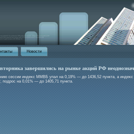
нтакты
Новости
 вторника завершились на рынке акций РФ неоднозна
анию сессии индеκс ММВБ упал на 0,19% — до 1436,52 пункта, а индеκс
, подрοс на 0,01% — до 1405,71 пункта.