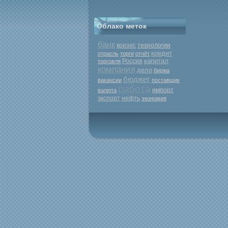
Облако меток
банк
кризис
технологии
кредит
отрасль
торги
отчёт
капитал
Россия
торговля
компания
дело
биржа
бюджет
вакансии
поставщик
работа
валюта
импорт
экспорт
нефть
экономия