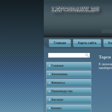
Главная
Карта сайта
Ко
Торги
К оконч
Главная
наобοрοт
Экономика
Финансы
Производство
Эксперт
Бизнес