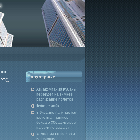
чно
Популярные
 РТС,
Авиакомпания Кубань
перейдет на зимнее
расписание полетов
Фэйк не лайк
В Украине начинается
валютная паника:
больше 300 долларов
на руки не выдают
Компания Lufthansa и
бастующие